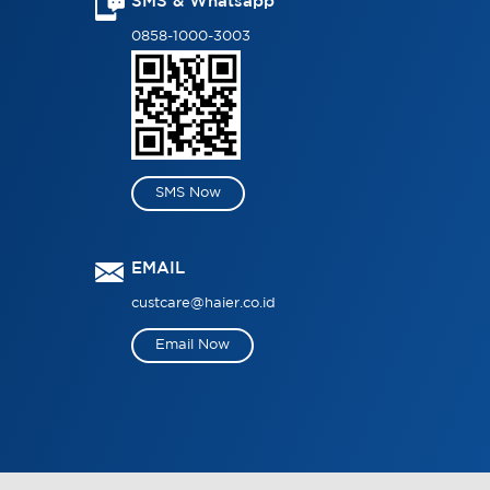
SMS & Whatsapp
0858-1000-3003
SMS Now
EMAIL
custcare@haier.co.id
Email Now