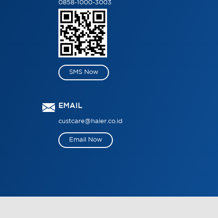
0858-1000-3003
SMS Now
EMAIL
custcare@haier.co.id
Email Now