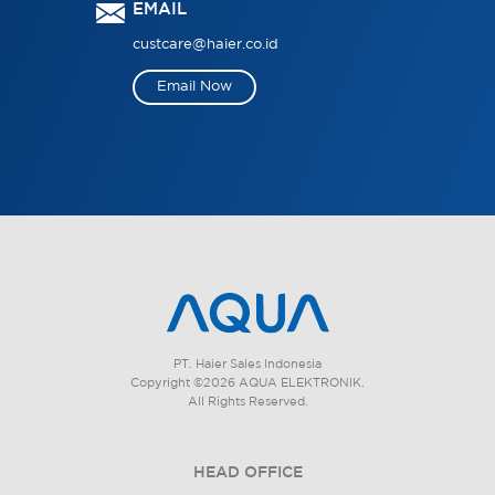
EMAIL
custcare@haier.co.id
Email Now
PT. Haier Sales Indonesia
Copyright ©2026 AQUA ELEKTRONIK.
All Rights Reserved.
HEAD OFFICE