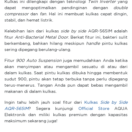
Kulkas ini dilengkapi dengan teknologi
Twin Inverter
yang
dapat mengoptimalkan pendinginan dengan
double
compressor
dan
fan
. Hal ini membuat kulkas cepat dingin,
stabil, dan hemat listrik.
Kelebihan lain dari kulkas
side by side
AQR-565IM adalah
fitur
Anti-Bacterial Metal Door
. Berkat fitur ini, bakteri sulit
berkembang, bahkan hilang meskipun
handle
pintu kulkas
sering dipegang berulang-ulang.
Fitur
90
0
Auto Suspension
juga memudahkan Anda ketika
akan menyimpan atau mengambil sesuatu di atau dari
dalam kulkas. Saat pintu kulkas dibuka hingga membentuk
sudut 900, pintu akan tetap terbuka tanpa perlu dipegang
terus-menerus. Tangan Anda pun dapat bebas mengambil
makanan di dalam kulkas.
Ingin tahu lebih jauh soal fitur dari
Kulkas
Side by Side
AQR-565IM
? Segera kunjungi
Official Store
AQUA
Elektronik dan miliki kulkas premium dengan kapasitas
maksimum sekarang juga!