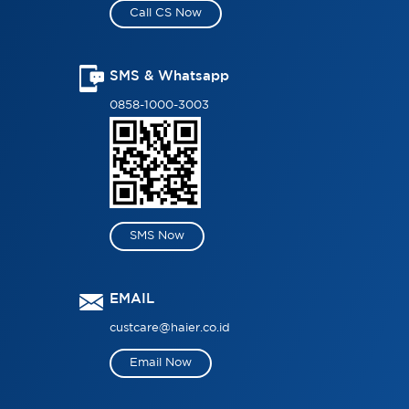
Call CS Now
SMS & Whatsapp
0858-1000-3003
SMS Now
EMAIL
custcare@haier.co.id
Email Now