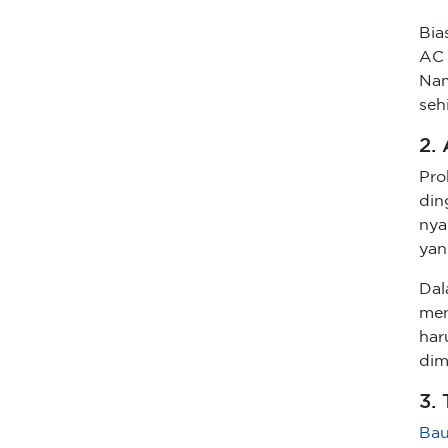
Bia
AC 
Nam
seh
2.
Pro
din
nya
yan
Dal
men
har
dimi
3.
Bau