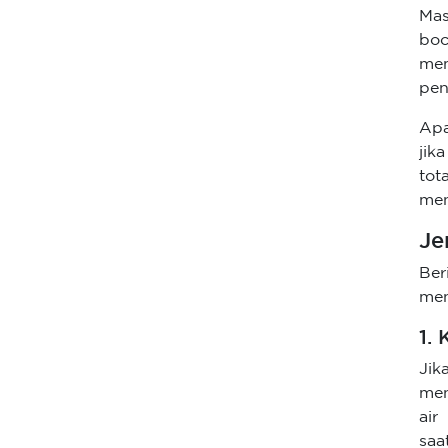
Mas
boc
mem
pen
Apa
jik
tot
men
Je
Ber
men
1.
Jik
men
air
saa