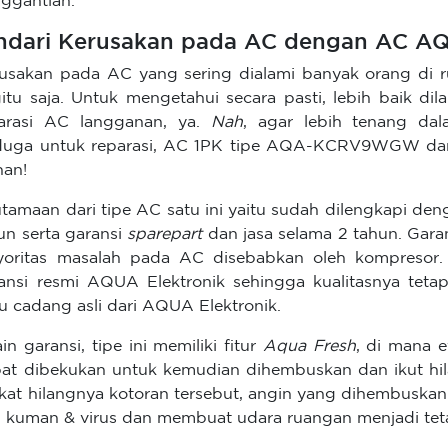
ggantian.
ndari Kerusakan pada AC dengan AC AQ
usakan pada AC yang sering dialami banyak orang di r
itu saja. Untuk mengetahui secara pasti, lebih baik dil
arasi AC langganan, ya.
Nah
, agar lebih tenang da
duga untuk reparasi, AC 1PK tipe AQA-KCRV9WGW dari
han!
tamaan dari tipe AC satu ini yaitu sudah dilengkapi de
un serta garansi
sparepart
dan jasa selama 2 tahun. Gara
oritas masalah pada AC disebabkan oleh kompresor
ansi resmi AQUA Elektronik sehingga kualitasnya teta
u cadang asli dari AQUA Elektronik.
ain garansi, tipe ini memiliki fitur
Aqua Fresh
, di mana 
at dibekukan untuk kemudian dihembuskan dan ikut hil
kat hilangnya kotoran tersebut, angin yang dihembuskan
i kuman & virus dan membuat udara ruangan menjadi tet