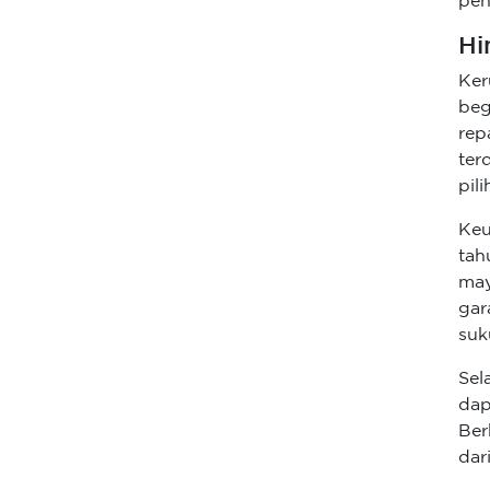
pen
Hi
Ker
beg
rep
ter
pili
Keu
tah
may
gar
suk
Sel
dap
Ber
dar