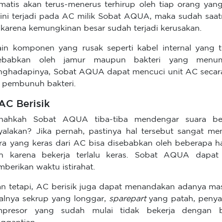
matis akan terus-menerus terhirup oleh tiap orang yan
 ini terjadi pada AC milik Sobat AQUA, maka sudah sa
karena kemungkinan besar sudah terjadi kerusakan.
ain komponen yang rusak seperti kabel internal yang t
sebabkan oleh jamur maupun bakteri yang menu
ghadapinya, Sobat AQUA dapat mencuci unit AC seca
t pembunuh bakteri.
 AC Berisik
rnahkah Sobat AQUA tiba-tiba mendengar suara ber
yalakan? Jika pernah, pastinya hal tersebut sangat m
ra yang keras dari AC bisa disebabkan oleh beberapa h
ah karena bekerja terlalu keras. Sobat AQUA dapa
berikan waktu istirahat.
n tetapi, AC berisik juga dapat menandakan adanya mas
alnya sekrup yang longgar,
sparepart
yang patah, penya
mpresor yang sudah mulai tidak bekerja dengan ba