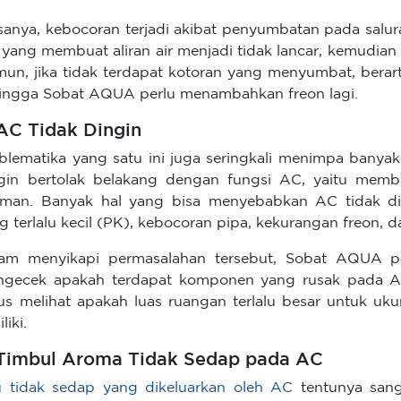
sanya, kebocoran terjadi akibat penyumbatan pada sal
yang membuat aliran air menjadi tidak lancar, kemudia
un, jika tidak terdapat kotoran yang menyumbat, berart
ingga Sobat AQUA perlu menambahkan freon lagi.
 AC Tidak Dingin
blematika yang satu ini juga seringkali menimpa banyak
gin bertolak belakang dengan fungsi AC, yaitu memb
man. Banyak hal yang bisa menyebabkan AC tidak di
g terlalu kecil (PK), kebocoran pipa, kekurangan freon, d
am menyikapi permasalahan tersebut, Sobat AQUA p
gecek apakah terdapat komponen yang rusak pada AC
us melihat apakah luas ruangan terlalu besar untuk u
liki.
 Timbul Aroma Tidak Sedap pada AC
 tidak sedap yang dikeluarkan oleh AC
tentunya sang