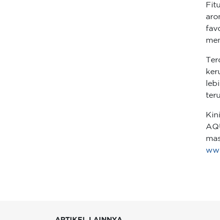
Fit
aro
fav
men
Ter
ker
leb
ter
Kin
AQU
mas
www
ARTIKEL LAINNYA