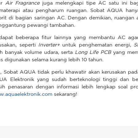
ur
Air Fragrance
juga melengkapi tipe AC satu ini 
materapi atau pengharum ruangan. Sobat AQUA hany
orit di bagian saringan AC. Dengan demikian, ruangan
ggantung pewangi tambahan.
dapat beberapa fitur lainnya yang membantu AC agar
usakan, seperti
Inverter+
untuk penghematan energi,
S
ih banyak volume udara, serta
Long Life PCB
yang mem
us digunakan selama kurang lebih 10 tahun.
i, Sobat AQUA tidak perlu khawatir akan kerusakan pa
A Elektronik yang sudah berteknologi tinggi dan be
ih penasaran dengan informasi lebih lengkap soal pr
.aquaelektronik.com
sekarang!