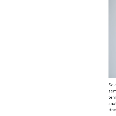
Sej
sem
tem
saa
dras