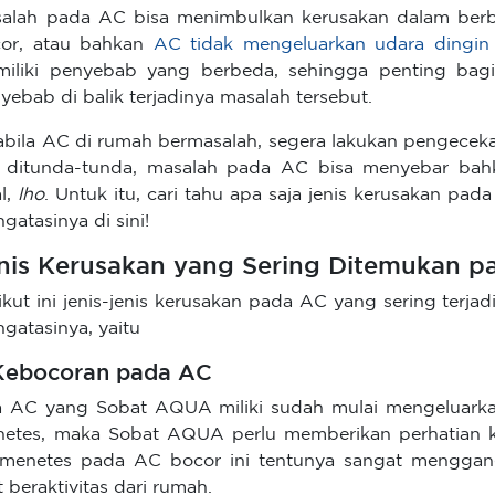
alah pada AC bisa menimbulkan kerusakan dalam berb
or, atau bahkan
AC tidak mengeluarkan udara dingin 
iliki penyebab yang berbeda, sehingga penting bag
yebab di balik terjadinya masalah tersebut.
bila AC di rumah bermasalah, segera lakukan pengeceka
a ditunda-tunda, masalah pada AC bisa menyebar b
al,
lho
. Untuk itu, cari tahu apa saja jenis kerusakan pad
gatasinya di sini!
nis Kerusakan yang Sering Ditemukan 
ikut ini jenis-jenis kerusakan pada AC yang sering terja
gatasinya, yaitu
 Kebocoran pada AC
a AC yang Sobat AQUA miliki sudah mulai mengeluarkan
etes, maka Sobat AQUA perlu memberikan perhatian k
 menetes pada AC bocor ini tentunya sangat mengga
t beraktivitas dari rumah.