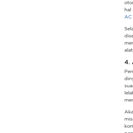
oto
hal
AC
Sel
di
men
ala
4.
Pe
din
sua
lel
mem
Aka
mis
ko