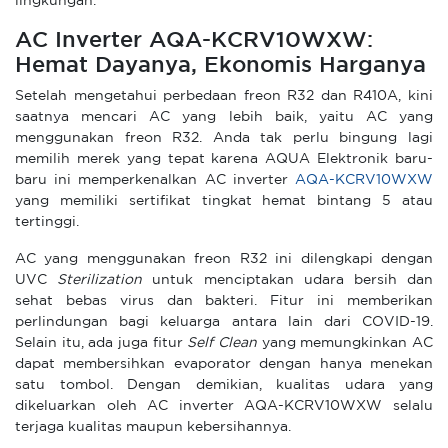
lingkungan.
AC Inverter AQA-KCRV10WXW:
Hemat Dayanya, Ekonomis Harganya
Setelah mengetahui perbedaan freon R32 dan R410A, kini
saatnya mencari AC yang lebih baik, yaitu AC yang
menggunakan freon R32. Anda tak perlu bingung lagi
memilih merek yang tepat karena AQUA Elektronik baru-
baru ini memperkenalkan AC inverter
AQA-KCRV10WXW
yang memiliki sertifikat tingkat hemat bintang 5 atau
tertinggi.
AC yang menggunakan freon R32 ini dilengkapi dengan
UVC
Sterilization
untuk menciptakan udara bersih dan
sehat bebas virus dan bakteri. Fitur ini memberikan
perlindungan bagi keluarga antara lain dari COVID-19.
Selain itu, ada juga fitur
Self Clean
yang memungkinkan AC
dapat membersihkan evaporator dengan hanya menekan
satu tombol. Dengan demikian, kualitas udara yang
dikeluarkan oleh AC inverter AQA-KCRV10WXW selalu
terjaga kualitas maupun kebersihannya.