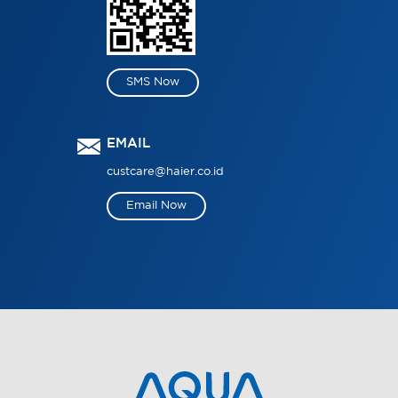
SMS Now
EMAIL
custcare@haier.co.id
Email Now