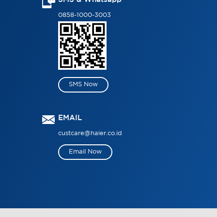
0858-1000-3003
SMS Now
EMAIL
custcare@haier.co.id
Email Now