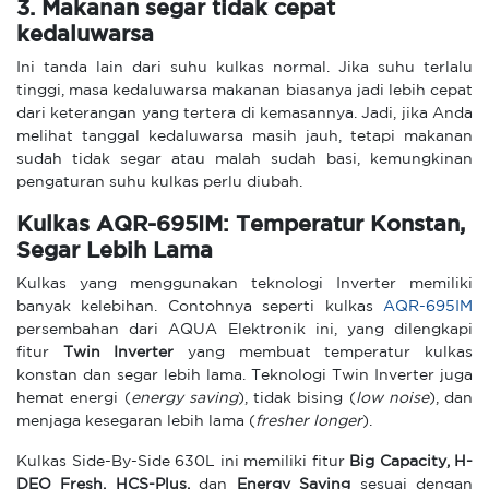
3. Makanan segar tidak cepat
kedaluwarsa
Ini tanda lain dari suhu kulkas normal. Jika suhu terlalu
tinggi, masa kedaluwarsa makanan biasanya jadi lebih cepat
dari keterangan yang tertera di kemasannya. Jadi, jika Anda
melihat tanggal kedaluwarsa masih jauh, tetapi makanan
sudah tidak segar atau malah sudah basi, kemungkinan
pengaturan suhu kulkas perlu diubah.
Kulkas AQR-695IM: Temperatur Konstan,
Segar Lebih Lama
Kulkas yang menggunakan teknologi Inverter memiliki
banyak kelebihan. Contohnya seperti kulkas
AQR-695IM
persembahan dari AQUA Elektronik ini, yang dilengkapi
fitur
Twin Inverter
yang membuat temperatur kulkas
konstan dan segar lebih lama. Teknologi Twin Inverter juga
hemat energi (
energy saving
), tidak bising (
low noise
), dan
menjaga kesegaran lebih lama (
fresher longer
).
Kulkas Side-By-Side 630L ini memiliki fitur
Big Capacity, H-
DEO Fresh, HCS-Plus,
dan
Energy Saving
sesuai dengan