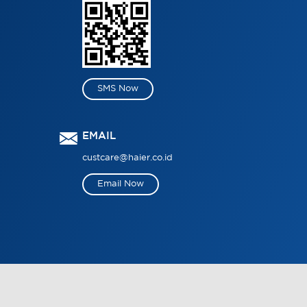
SMS Now
EMAIL
custcare@haier.co.id
Email Now