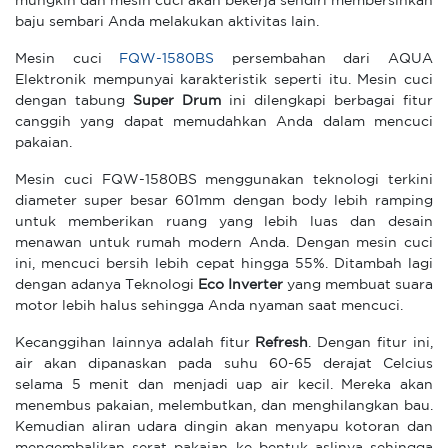
mungkin dan mesin cuci akan bekerja sendiri membersihkan
baju sembari Anda melakukan aktivitas lain.
Mesin cuci
FQW-1580BS
persembahan dari AQUA
Elektronik mempunyai karakteristik seperti itu. Mesin cuci
dengan tabung
Super Drum
ini dilengkapi berbagai fitur
canggih yang dapat memudahkan Anda dalam mencuci
pakaian.
Mesin cuci FQW-1580BS menggunakan teknologi terkini
diameter super besar 601mm dengan body lebih ramping
untuk memberikan ruang yang lebih luas dan desain
menawan untuk rumah modern Anda. Dengan mesin cuci
ini, mencuci bersih lebih cepat hingga 55%. Ditambah lagi
dengan adanya Teknologi
Eco Inverter
yang membuat suara
motor lebih halus sehingga Anda nyaman saat mencuci.
Kecanggihan lainnya adalah fitur
Refresh
. Dengan fitur ini,
air akan dipanaskan pada suhu 60-65 derajat Celcius
selama 5 menit dan menjadi uap air kecil. Mereka akan
menembus pakaian, melembutkan, dan menghilangkan bau.
Kemudian aliran udara dingin akan menyapu kotoran dan