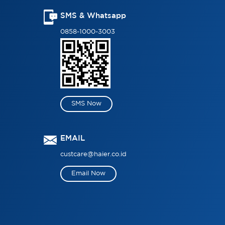
SMS & Whatsapp
0858-1000-3003
SMS Now
EMAIL
custcare@haier.co.id
Email Now