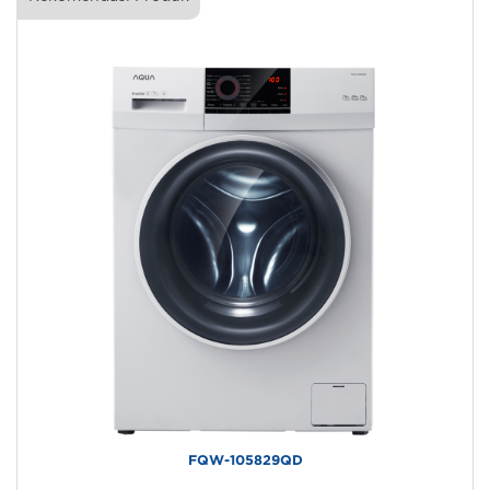
FQW-105829QD