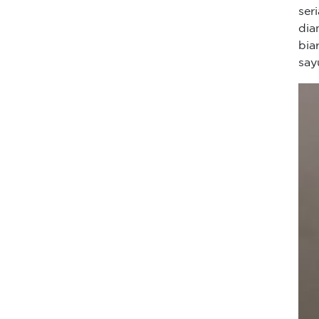
ser
dia
bia
say