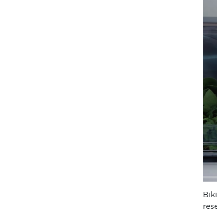
Bik
res