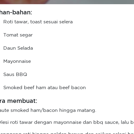
han-bahan:
Roti tawar, toast sesuai selera
Tomat segar
Daun Selada
Mayonnaise
Saus BBQ
Smoked beef ham atau beef bacon
ra membuat:
Saute smoked ham/bacon hingga matang.
Olesi roti tawar dengan mayonnaise dan bbq sauce, lalu be