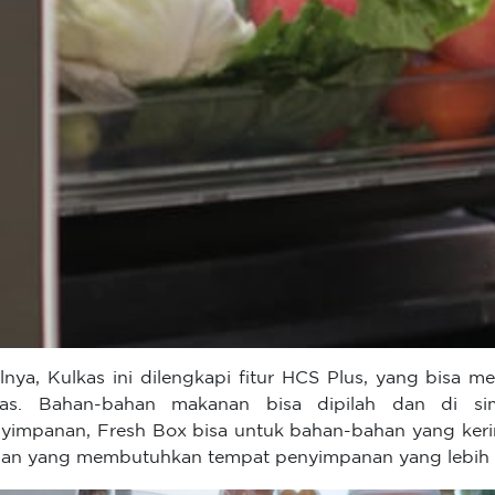
lnya, Kulkas ini dilengkapi fitur HCS Plus, yang bisa 
kas. Bahan-bahan makanan bisa dipilah dan di si
yimpanan, Fresh Box bisa untuk bahan-bahan yang keri
an yang membutuhkan tempat penyimpanan yang lebih