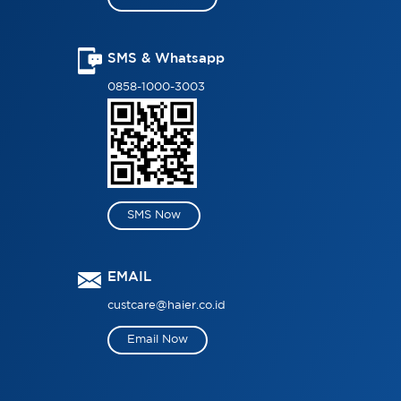
SMS & Whatsapp
0858-1000-3003
SMS Now
EMAIL
custcare@haier.co.id
Email Now