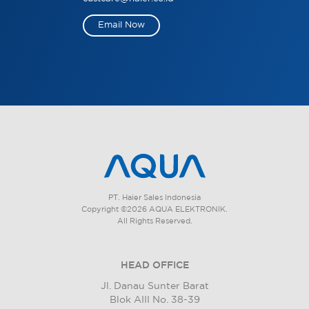
Email Now
PT. Haier Sales Indonesia
Copyright ©2026 AQUA ELEKTRONIK.
All Rights Reserved.
HEAD OFFICE
Jl. Danau Sunter Barat
Blok AIII No. 38-39