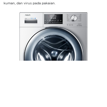
kuman, dan virus pada pakaian.