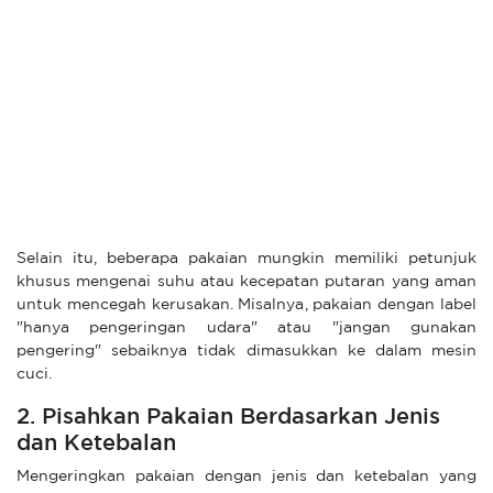
Selain itu, beberapa pakaian mungkin memiliki petunjuk
khusus mengenai suhu atau kecepatan putaran yang aman
untuk mencegah kerusakan. Misalnya, pakaian dengan label
"hanya pengeringan udara" atau "jangan gunakan
pengering" sebaiknya tidak dimasukkan ke dalam mesin
cuci.
2. Pisahkan Pakaian Berdasarkan Jenis
dan Ketebalan
Mengeringkan pakaian dengan jenis dan ketebalan yang