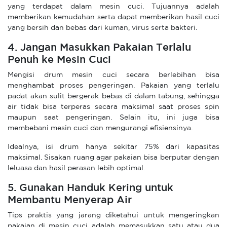
yang terdapat dalam mesin cuci. Tujuannya adalah
memberikan kemudahan serta dapat memberikan hasil cuci
yang bersih dan bebas dari kuman, virus serta bakteri.
4. Jangan Masukkan Pakaian Terlalu
Penuh ke Mesin Cuci
Mengisi drum mesin cuci secara berlebihan bisa
menghambat proses pengeringan. Pakaian yang terlalu
padat akan sulit bergerak bebas di dalam tabung, sehingga
air tidak bisa terperas secara maksimal saat proses spin
maupun saat pengeringan. Selain itu, ini juga bisa
membebani mesin cuci dan mengurangi efisiensinya.
Idealnya, isi drum hanya sekitar 75% dari kapasitas
maksimal. Sisakan ruang agar pakaian bisa berputar dengan
leluasa dan hasil perasan lebih optimal.
5. Gunakan Handuk Kering untuk
Membantu Menyerap Air
Tips praktis yang jarang diketahui untuk mengeringkan
pakaian di mesin cuci adalah memasukkan satu atau dua