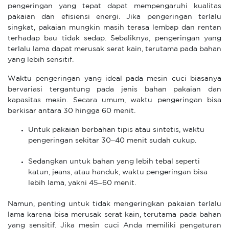
pengeringan yang tepat dapat mempengaruhi kualitas
pakaian dan efisiensi energi. Jika pengeringan terlalu
singkat, pakaian mungkin masih terasa lembap dan rentan
terhadap bau tidak sedap. Sebaliknya, pengeringan yang
terlalu lama dapat merusak serat kain, terutama pada bahan
yang lebih sensitif.
Waktu pengeringan yang ideal pada mesin cuci biasanya
bervariasi tergantung pada jenis bahan pakaian dan
kapasitas mesin. Secara umum, waktu pengeringan bisa
berkisar antara 30 hingga 60 menit.
Untuk pakaian berbahan tipis atau sintetis, waktu
pengeringan sekitar 30–40 menit sudah cukup.
Sedangkan untuk bahan yang lebih tebal seperti
katun, jeans, atau handuk, waktu pengeringan bisa
lebih lama, yakni 45–60 menit.
Namun, penting untuk tidak mengeringkan pakaian terlalu
lama karena bisa merusak serat kain, terutama pada bahan
yang sensitif. Jika mesin cuci Anda memiliki pengaturan