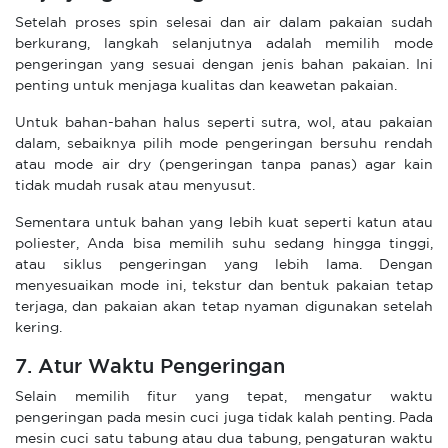
Setelah proses spin selesai dan air dalam pakaian sudah
berkurang, langkah selanjutnya adalah memilih mode
pengeringan yang sesuai dengan jenis bahan pakaian. Ini
penting untuk menjaga kualitas dan keawetan pakaian.
Untuk bahan-bahan halus seperti sutra, wol, atau pakaian
dalam, sebaiknya pilih mode pengeringan bersuhu rendah
atau mode air dry (pengeringan tanpa panas) agar kain
tidak mudah rusak atau menyusut.
Sementara untuk bahan yang lebih kuat seperti katun atau
poliester, Anda bisa memilih suhu sedang hingga tinggi,
atau siklus pengeringan yang lebih lama. Dengan
menyesuaikan mode ini, tekstur dan bentuk pakaian tetap
terjaga, dan pakaian akan tetap nyaman digunakan setelah
kering.
7. Atur Waktu Pengeringan
Selain memilih fitur yang tepat, mengatur waktu
pengeringan pada mesin cuci juga tidak kalah penting. Pada
mesin cuci satu tabung atau dua tabung, pengaturan waktu