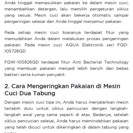
Anda tinggal memasukkan pakaian ke dalam mesin cuci,
menambahkan detergen, lalu memilih pengaturan siklus
yang sesuai. Mesin cuci akan bekerja otomatis sampai
pengeringan selesai dan Anda tinggal menjemur pakaian.
Pada setiap mesin cuci biasanya terdapat fitur yang
memudahkan Anda dalam melakukan proses pengeringan
pakaian. Pada mesin cuci AQUA Elektronik seri FQD-
105728QD
FQW-105826QD terdapat fitur Anti Bacterial Technology
yang membuat pakaian menjadi lebih bersih dan bebas
bakteri serta kuman penyakit.
2. Cara Mengeringkan Pakaian di Mesin
Cuci Dua Tabung
Dengan mesin cuci tipe ini, Anda harus menjalankan mesin
terlebih dulu untuk siklus pencucian dengan langkah-
langkah awal yang sama seperti di atas. Bedanya, setelah
siklus pencucian selesai, Anda harus memindahkan pakaian
yang telah dicuci untuk dikeringkan di dalam tabung yang