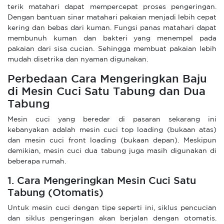
terik matahari dapat mempercepat proses pengeringan.
Dengan bantuan sinar matahari pakaian menjadi lebih cepat
kering dan bebas dari kuman. Fungsi panas matahari dapat
membunuh kuman dan bakteri yang menempel pada
pakaian dari sisa cucian. Sehingga membuat pakaian lebih
mudah disetrika dan nyaman digunakan.
Perbedaan Cara Mengeringkan Baju
di Mesin Cuci Satu Tabung dan Dua
Tabung
Mesin cuci yang beredar di pasaran sekarang ini
kebanyakan adalah mesin cuci top loading (bukaan atas)
dan mesin cuci front loading (bukaan depan). Meskipun
demikian, mesin cuci dua tabung juga masih digunakan di
beberapa rumah.
1. Cara Mengeringkan Mesin Cuci Satu
Tabung (Otomatis)
Untuk mesin cuci dengan tipe seperti ini, siklus pencucian
dan siklus pengeringan akan berjalan dengan otomatis.