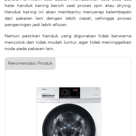
helai handuk kering bersih saat proses spin atau drying.
Handuk kering ini akan membantu menyerap kelembapan
dari pakaian lain dengan lebih cepat, sehingga proses
pengeringan jadi lebih efisien.
Namun pastikan handuk yang digunakan tidak berwarna
mencolok dan tidak mudah luntur, agar tidak meninggalkan
noda pada pakaian lain.
Rekomendasi Produk