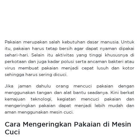
Pakaian merupakan salah kebutuhan dasar manusia. Untuk
itu, pakaian harus tetap bersih agar dapat nyaman dipakai
sehari-hari. Selain itu aktivitas yang tinggi khususnya di
perkotaan dan juga kadar polusi serta ancaman bakteri atau
virus membuat pakaian menjadi cepat lusuh dan kotor
sehingga harus sering dicuci.
Jika jaman dahulu orang mencuci pakaian dengan
menggunakan tangan dan alat bantu seadanya. Kini berkat
kemajuan teknologi, kegiatan mencuci pakaian dan
mengeringkan pakaian dapat menjadi lebih mudah dan
aman menggunakan mesin cuci.
Cara Mengeringkan Pakaian di Mesin
Cuci