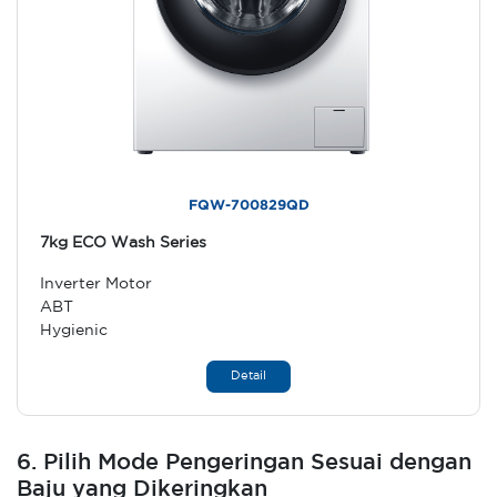
FQW-700829QD
7kg ECO Wash Series
Inverter Motor
ABT
Hygienic
Detail
6. Pilih Mode Pengeringan Sesuai dengan
Baju yang Dikeringkan