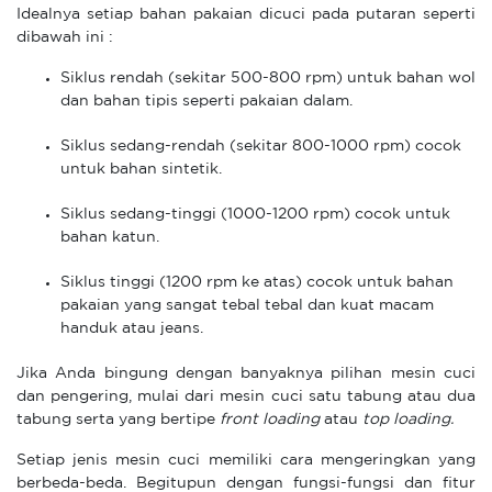
Idealnya setiap bahan pakaian dicuci pada putaran seperti
dibawah ini :
Siklus rendah (sekitar 500-800 rpm) untuk bahan wol
dan bahan tipis seperti pakaian dalam.
Siklus sedang-rendah (sekitar 800-1000 rpm) cocok
untuk bahan sintetik.
Siklus sedang-tinggi (1000-1200 rpm) cocok untuk
bahan katun.
Siklus tinggi (1200 rpm ke atas) cocok untuk bahan
pakaian yang sangat tebal tebal dan kuat macam
handuk atau jeans.
Jika Anda bingung dengan banyaknya pilihan mesin cuci
dan pengering, mulai dari mesin cuci satu tabung atau dua
tabung serta yang bertipe
front loading
atau
top loading.
Setiap jenis mesin cuci memiliki cara mengeringkan yang
berbeda-beda. Begitupun dengan fungsi-fungsi dan fitur