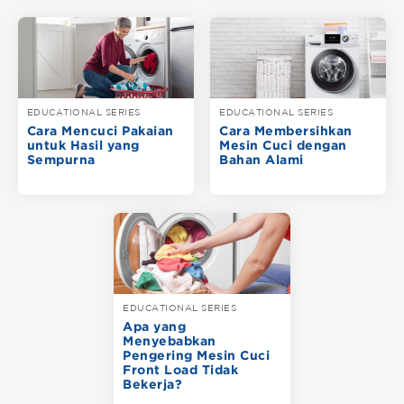
EDUCATIONAL SERIES
EDUCATIONAL SERIES
Cara Mencuci Pakaian
Cara Membersihkan
untuk Hasil yang
Mesin Cuci dengan
Sempurna
Bahan Alami
EDUCATIONAL SERIES
Apa yang
Menyebabkan
Pengering Mesin Cuci
Front Load Tidak
Bekerja?