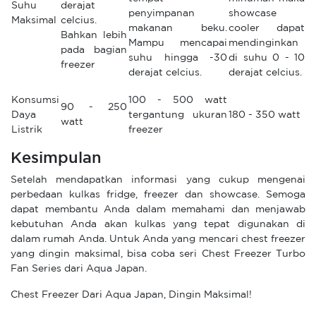
Suhu
derajat
penyimpanan
showcase
Maksimal
celcius.
makanan beku.
cooler dapat
Bahkan lebih
Mampu mencapai
mendinginkan
pada bagian
suhu hingga -30
di suhu 0 - 10
freezer
derajat celcius.
derajat celcius.
Konsumsi
100 - 500 watt
90 - 250
Daya
tergantung ukuran
180 - 350 watt
watt
Listrik
freezer
Kesimpulan
Setelah mendapatkan informasi yang cukup mengenai
perbedaan kulkas fridge, freezer dan showcase. Semoga
dapat membantu Anda dalam memahami dan menjawab
kebutuhan Anda akan kulkas yang tepat digunakan di
dalam rumah Anda. Untuk Anda yang mencari chest freezer
yang dingin maksimal, bisa coba seri Chest Freezer Turbo
Fan Series dari Aqua Japan.
Chest Freezer Dari Aqua Japan, Dingin Maksimal!