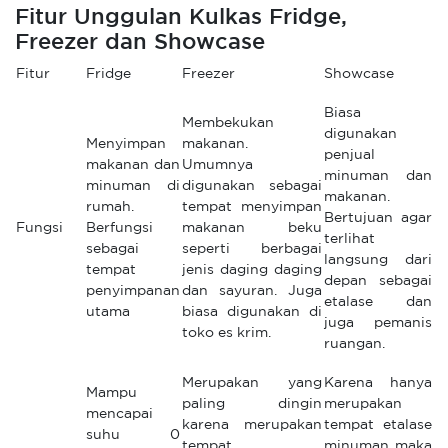
Fitur Unggulan Kulkas Fridge,
Freezer dan Showcase
Fitur
Fridge
Freezer
Showcase
Biasa
Membekukan
digunakan
Menyimpan
makanan.
penjual
makanan dan
Umumnya
minuman dan
minuman di
digunakan sebagai
makanan.
rumah.
tempat menyimpan
Bertujuan agar
Fungsi
Berfungsi
makanan beku
terlihat
sebagai
seperti berbagai
langsung dari
tempat
jenis daging daging
depan sebagai
penyimpanan
dan sayuran. Juga
etalase dan
utama
biasa digunakan di
juga pemanis
toko es krim.
ruangan.
Merupakan yang
Karena hanya
Mampu
paling dingin
merupakan
mencapai
karena merupakan
tempat etalase
suhu 0
tempat
minuman maka