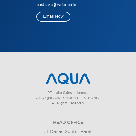
custcare@haier.co.id
Email Now
PT. Haier Sales Indonesia
Copyright ©2026 AQUA ELEKTRONIK.
All Rights Reserved.
HEAD OFFICE
Jl. Danau Sunter Barat