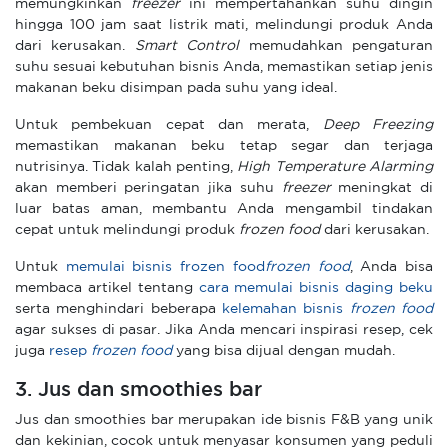
memungkinkan
freezer
ini mempertahankan suhu dingin
hingga 100 jam saat listrik mati, melindungi produk Anda
dari kerusakan.
Smart Control
memudahkan pengaturan
suhu sesuai kebutuhan bisnis Anda, memastikan setiap jenis
makanan beku disimpan pada suhu yang ideal.
Untuk pembekuan cepat dan merata,
Deep Freezing
memastikan makanan beku tetap segar dan terjaga
nutrisinya. Tidak kalah penting,
High Temperature Alarming
akan memberi peringatan jika suhu
freezer
meningkat di
luar batas aman, membantu Anda mengambil tindakan
cepat untuk melindungi produk
frozen food
dari kerusakan.
Untuk
memulai bisnis frozen food
frozen food
, Anda bisa
membaca artikel tentang
cara memulai bisnis daging beku
serta menghindari beberapa
kelemahan bisnis
frozen food
agar sukses di pasar. Jika Anda mencari inspirasi resep, cek
juga
resep
frozen food
yang bisa dijual dengan mudah.
3. Jus dan smoothies bar
Jus dan smoothies bar merupakan ide bisnis F&B yang unik
dan kekinian, cocok untuk menyasar konsumen yang peduli