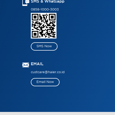
SMS & Whatsapp
0858-1000-3003
SMS Now
EMAIL
custcare@haier.co.id
Email Now