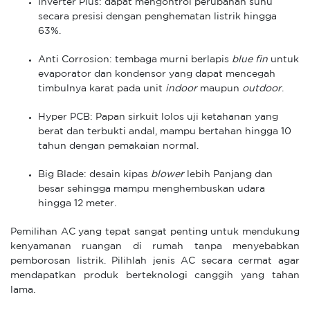
Inverter Plus: dapat mengontrol perubahan suhu
secara presisi dengan penghematan listrik hingga
63%.
Anti Corrosion: tembaga murni berlapis
blue fin
untuk
evaporator dan kondensor yang dapat mencegah
timbulnya karat pada unit
indoor
maupun
outdoor
.
Hyper PCB: Papan sirkuit lolos uji ketahanan yang
berat dan terbukti andal, mampu bertahan hingga 10
tahun dengan pemakaian normal.
Big Blade: desain kipas
blower
lebih Panjang dan
besar sehingga mampu menghembuskan udara
hingga 12 meter.
Pemilihan AC yang tepat sangat penting untuk mendukung
kenyamanan ruangan di rumah tanpa menyebabkan
pemborosan listrik. Pilihlah jenis AC secara cermat agar
mendapatkan produk berteknologi canggih yang tahan
lama.