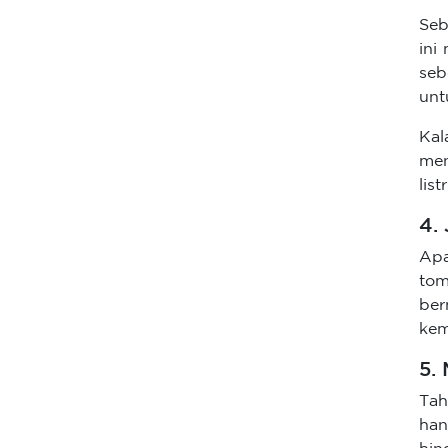
Seb
ini
seb
unt
Kal
men
listr
4.
Apa
to
ber
kem
5.
Tah
ha