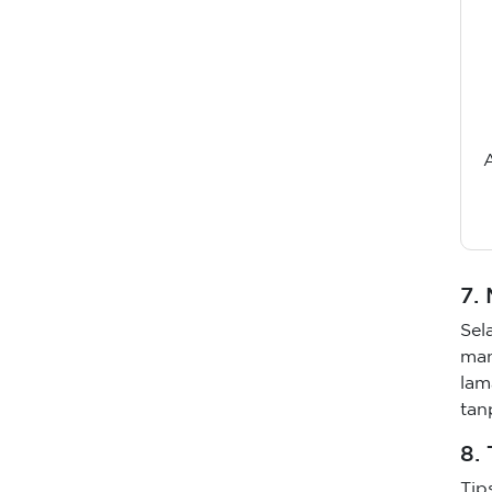
7.
Sel
ma
lam
tan
8.
Tip