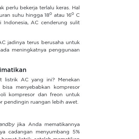
k perlu bekerja terlalu keras. Hal
0
0
turan suhu hingga 18
atau 16
C
 Indonesia, AC cenderung sulit
AC jadinya terus berusaha untuk
 pada meningkatnya penggunaan
imatikan
listrik AC yang ini? Menekan
n
bisa menyebabkan kompresor
oli kompresor dan freon untuk
r pendingin ruangan lebih awet.
tandby
jika Anda mematikannya
aya cadangan menyumbang 5%