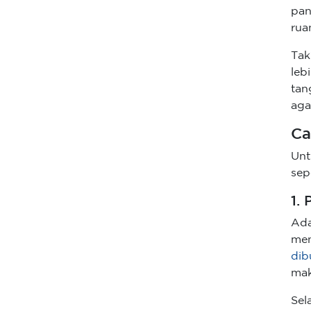
pan
rua
Tak
leb
tan
aga
Ca
Unt
sepe
1.
Ada
men
dib
mak
Sel