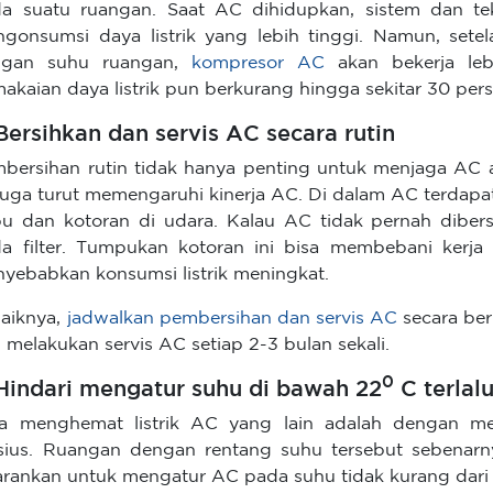
a suatu ruangan. Saat AC dihidupkan, sistem dan tek
gonsumsi daya listrik yang lebih tinggi. Namun, sete
ngan suhu ruangan,
kompresor AC
akan bekerja leb
akaian daya listrik pun berkurang hingga sekitar 30 pers
 Bersihkan dan servis AC secara rutin
bersihan rutin tidak hanya penting untuk menjaga AC a
 juga turut memengaruhi kinerja AC. Di dalam AC terdapat
u dan kotoran di udara. Kalau AC tidak pernah dibe
a filter. Tumpukan kotoran ini bisa membebani kerj
yebabkan konsumsi listrik meningkat.
aiknya,
jadwalkan pembersihan dan servis AC
secara be
 melakukan servis AC setiap 2-3 bulan sekali.
0
 Hindari mengatur suhu di bawah 22
C terlalu
a menghemat listrik AC yang lain adalah dengan m
sius. Ruangan dengan rentang suhu tersebut sebenar
arankan untuk mengatur AC pada suhu tidak kurang dari