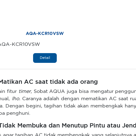
AQA-KCR10VSW
AQA-KCR10VSW
Detail
 Matikan AC saat tidak ada orang
ain fitur
timer,
Sobat AQUA juga bisa mengatur pengguna
nual,
lho.
Caranya adalah dengan mematikan AC saat ru
a. Dengan begini, tagihan tidak akan membengkak han
pa penghuni.
 Tidak Membuka dan Menutup Pintu atau Jende
s agar tagihan AC tidak membengkak yang selanjutnya 