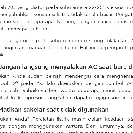
0
ab AC yang diatur pada suhu antara 22-25
Celsius tida
 menyebabkan konsumsi listrik tidak terlalu besar. Penga
enarnya tidak apa-apa. Namun, dengan cuaca panas di
uk mencapai suhu ini.
au pengaturan pada suhu rendah itu sering dilakukan, 
dinginkan ruangan tanpa henti. Hal ini berpengaruh
ik.
 Jangan langsung menyalakan AC saat baru d
kah Anda sudah pernah mendengar cara menghemat 
mbol
off
pada AC lalu diteruskan dengan tombol
o
masalah. Sebaiknya beri waktu beberapa menit pada 
bali ke kompresor. Langkah ini dapat menjaga kompreso
 Matikan sakelar saat tidak digunakan
ukah Anda? Peralatan listrik masih dalam keadaan
s
nya dengan menggunakan
remote
. Dan, umumnya, d