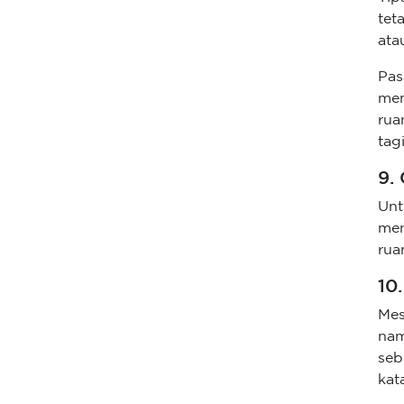
tet
ata
Pas
mem
rua
tag
9.
Unt
men
rua
10
Mes
nam
seb
kat