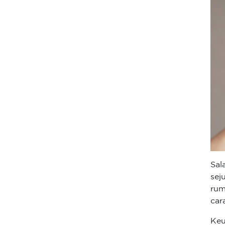
Sal
sej
rum
car
Keu