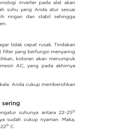
nologi inverter pada alat akan
lah suhu yang Anda atur sesuai
ih ringan dan stabil sehingga
en.
gar tidak cepat rusak. Tindakan
 filter yang berfungsi menyaring
rsihkan, kotoran akan menumpuk
a mesin AC, yang pada akhirnya
rkala. Anda cukup membersihkan
 sering
0
engatur suhunya antara 22-25
nya sudah cukup nyaman. Maka,
0
 22
C.