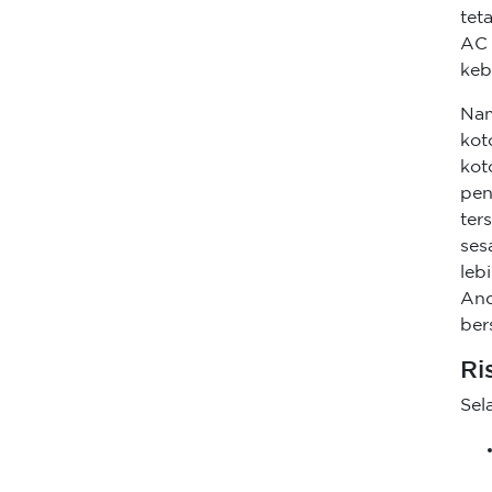
tet
AC 
keb
Nam
kot
kot
pe
ter
ses
leb
An
ber
Ri
Sel