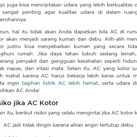
api juga bisa menciptakan udara yang lebih berkualitas
sangat penting agar kualitas udara di dalam ruan
ersihannya.
un, hal itu tidak akan Anda dapatkan bila AC di rum
or akan menjadi sarang kuman dan debu. Alih-alih men
or justru bisa menyebarkan kuman yang secara tida
nghuni rumah. Jika daya tahan tubuh sedang lemah
serang penyakit dan gangguan kesehatan seperti hidun
ak napas, dan iritasi mata. Selain itu, AC yang kotor j
ih mahal karena AC harus bekerja lebih keras untuk m
da ingin
tagihan listrik AC lebih hemat
, serta udara d
sihkan AC Anda!
siko jika AC Kotor
ain itu, berikut risiko yang selalu mengintai jika AC kotor
AC jadi tidak dingin karena aliran angin tertutup debu