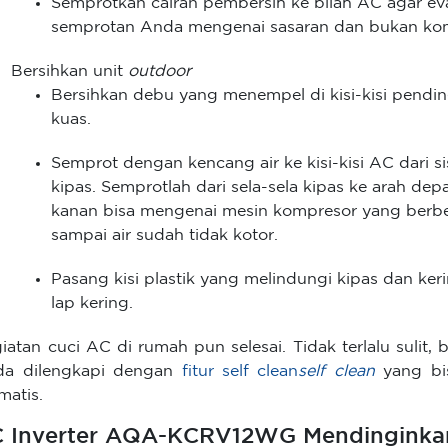
Semprotkan cairan pembersih ke bilah AC agar evap
semprotan Anda mengenai sasaran dan bukan kom
Bersihkan unit
outdoor
Bersihkan debu yang menempel di kisi-kisi pendin
kuas.
Semprot dengan kencang air ke kisi-kisi AC dari 
kipas. Semprotlah dari sela-sela kipas ke arah depa
kanan bisa mengenai mesin kompresor yang berbe
sampai air sudah tidak kotor.
Pasang kisi plastik yang melindungi kipas dan ke
lap kering.
iatan cuci AC di rumah pun selesai. Tidak terlalu sulit,
da dilengkapi dengan
fitur self clean
self clean
yang bi
matis.
 Inverter AQA-KCRV12WG Mendinginkan