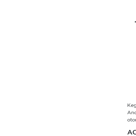
Keg
An
oto
AC