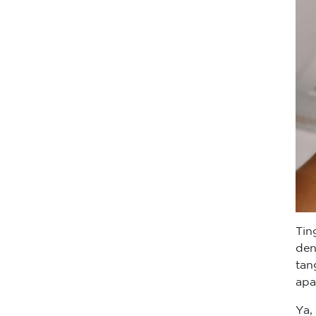
Tin
den
ta
apa
Ya,