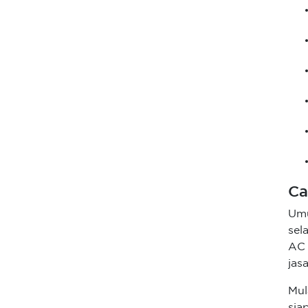
Ca
Um
sel
AC 
jas
Mul
sia