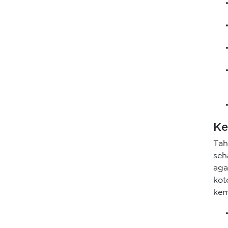
Ke
Tah
seh
aga
kot
kem