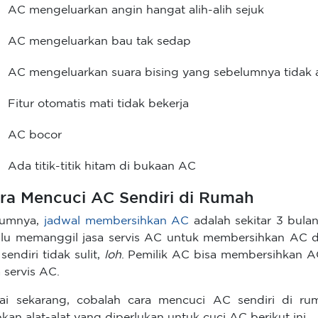
AC mengeluarkan angin hangat alih-alih sejuk
AC mengeluarkan bau tak sedap
AC mengeluarkan suara bising yang sebelumnya tidak 
Fitur otomatis mati tidak bekerja
AC bocor
Ada titik-titik hitam di bukaan AC
ra Mencuci AC Sendiri di Rumah
umnya,
jadwal membersihkan AC
adalah sekitar 3 bula
alu memanggil jasa servis AC untuk membersihkan AC d
sendiri tidak sulit,
loh
. Pemilik AC bisa membersihkan A
a servis AC.
ai sekarang, cobalah cara mencuci AC sendiri di ru
pkan alat-alat yang diperlukan untuk cuci AC berikut ini.