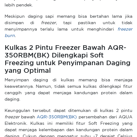
lebih pendek.
Meskipun daging sapi memang bisa bertahan lama jika
disimpan di
freezer,
tapi pastikan untuk tidak
menyimpannya terlalu lama untuk menghindari
freezer
burn
.
Kulkas 2 Pintu Freezer Bawah AQR-
350RBM(BK) Dilengkapi Soft
Freezing untuk Penyimpanan Daging
yang Optimal
Menyimpan daging di kulkas memang bisa menjaga
keawetannya. Namun, tidak semua kulkas dilengkapi fitur
canggih yang dapat menjaga kandungan protein dalam
daging.
Keunggulan tersebut dapat ditemukan di kulkas 2 pintu
freezer
bawah
AQR-350RB
M(BK)
persembahan dari AQUA
Elektronik. Kulkas ini memiliki fitur Soft Freezing yang
dapat menjaga kelembapan dan kandungan protein dalam
daging. Cukup dengan mengatur suhu -7 derajat Celsius