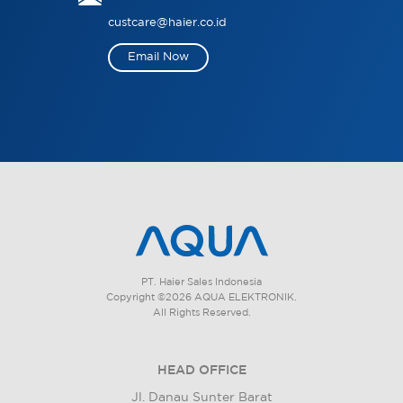
custcare@haier.co.id
Email Now
PT. Haier Sales Indonesia
Copyright ©2026 AQUA ELEKTRONIK.
All Rights Reserved.
HEAD OFFICE
Jl. Danau Sunter Barat