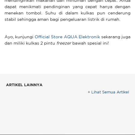
mendinginkan makanan dan minuman dengan cepat. Anda
dapat menikmati pendinginan yang cepat hanya dengan
menekan tombol. Suhu di dalam kulkas pun cenderung
stabil sehingga aman bagi pengeluaran listrik di rumah.
Ayo, kunjungi
Officia
l Store AQUA Elektronik
sekarang juga
dan miliki kulkas 2 pintu
freezer
bawah spesial ini!
ARTIKEL LAINNYA
+ Lihat Semua Artikel