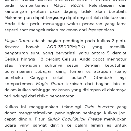
pada kompartemen
Magic Room
, kelembapan dan
kandungan protein pada daging tidak akan berubah.
Makanan pun dapat langsung dipotong setelah dikeluarkan.
Anda tidak perlu menunggu waktu pencairan yang lama
seperti saat mengeluarkan makanan dari
freezer
biasa.
Magic Room
adalah bagian pendingin pada kulkas 2 pintu
freezer
bawah AQR-350RBM(BK) yang memiliki
pengaturan suhu yang bervariasi, yaitu antara 5 derajat
Celsius hingga -18 derajat Celsius. Anda dapat mengatur
atau mengubah suhunya sesuai dengan kebutuhan
penyimpanan sebagai ruang lemari es ataupun ruang
pembeku. Canggih sekali, bukan? Ditambah lagi,
kompartemen
Magic Room
terpisah dari bagian lain di
dalam kulkas sehingga makanan yang disimpan di dalamnya
terlindungi dari risiko pencemaran.
Kulkas ini menggunakan teknologi
Twin Inverter
yang
dapat mengoptimalkan pendinginan sehingga kulkas jadi
cepat dingin. Fitur
Quick Cool/Quick Freeze
meniupkan
udara yang sangat dingin ke dalam lemari es untuk