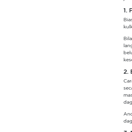
1.
Bia
kul
Bil
lan
bel
kes
2.
Ca
sec
mas
dag
And
dag