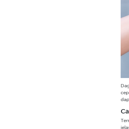
Dag
cep
dap
Ca
Ter
jel