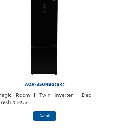
AQR-350RBG(BK)
Magic Room | Twin Inverter | Deo
Fresh & HCS
Detail