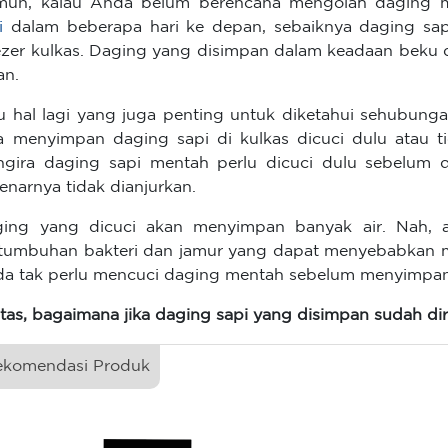
un, kalau Anda belum berencana mengolah daging 
i
dalam beberapa hari ke depan, sebaiknya daging sap
ezer kulkas. Daging yang disimpan dalam keadaan beku
an.
u hal lagi yang juga penting untuk diketahui sehubun
a menyimpan daging sapi di kulkas dicuci dulu atau 
gira daging sapi mentah perlu dicuci dulu sebelum di
enarnya tidak dianjurkan.
ing yang dicuci akan menyimpan banyak air. Nah, ai
tumbuhan bakteri dan jamur yang dapat menyebabkan ma
a tak perlu mencuci daging mentah sebelum menyimpann
tas, bagaimana jika daging sapi yang disimpan sudah di
ekomendasi Produk