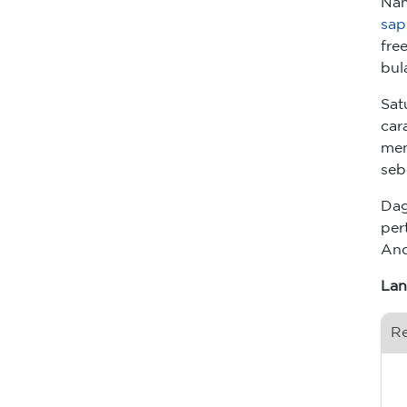
Nam
sap
fre
bul
Sat
car
men
seb
Dag
per
And
Lan
R