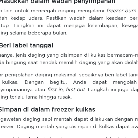
 Masukkan dalam wadah penyimpanan
a lain untuk mencegah daging mengalami
freezer burn
ah kedap udara. Pastikan wadah dalam keadaan bers
utup. Langkah ini dapat menjaga kelembapan, kesega
ing selama beberapa bulan.
 Beri label tanggal
sanya, jenis daging yang disimpan di kulkas bermacam-m
a bingung saat hendak memilih daging yang akan diolah
r pengolahan daging maksimal, sebaiknya beri label ta
 kulkas. Dengan begitu, Anda dapat mengolah
nyimpanannya atau
first in
,
first out
. Langkah ini juga 
ing terlalu lama hingga rusak.
 Simpan di dalam freezer kulkas
gawetan daging sapi mentah dapat dilakukan dengan 
freezer. Daging mentah yang disimpan di kulkas dapat aw