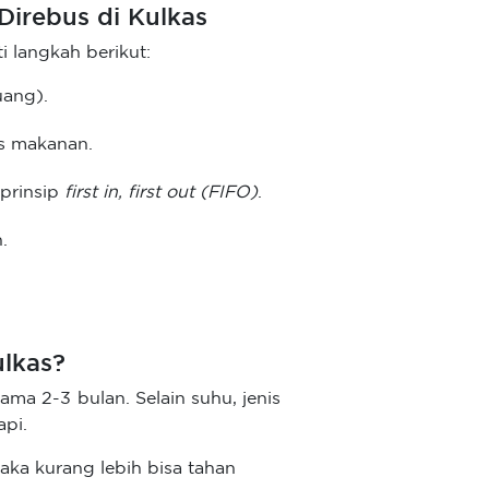
irebus di Kulkas
i langkah berikut:
uang).
us makanan.
prinsip
first in, first out (FIFO)
.
.
ulkas?
ama 2-3 bulan. Selain suhu, jenis
pi.
ka kurang lebih bisa tahan