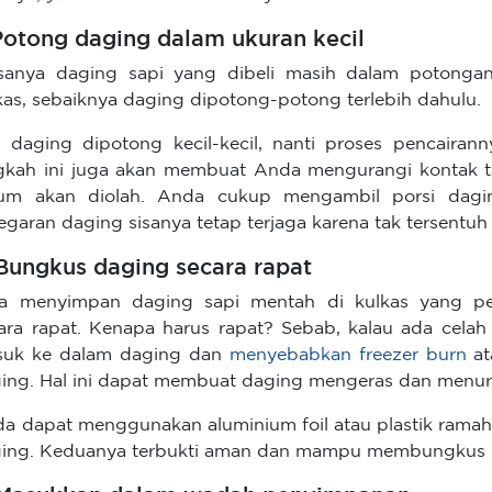
 Potong daging dalam ukuran kecil
sanya daging sapi yang dibeli masih dalam potonga
kas, sebaiknya daging dipotong-potong terlebih dahulu.
a daging dipotong kecil-kecil, nanti proses pencairann
gkah ini juga akan membuat Anda mengurangi kontak 
um akan diolah. Anda cukup mengambil porsi dagi
egaran daging sisanya tetap terjaga karena tak tersentu
 Bungkus daging secara rapat
ra menyimpan daging sapi mentah di kulkas yang p
ara rapat. Kenapa harus rapat? Sebab, kalau ada celah 
uk ke dalam daging dan
menyebabkan freezer burn
at
ing. Hal ini dapat membuat daging mengeras dan menuru
a dapat menggunakan aluminium foil atau plastik ram
ing. Keduanya terbukti aman dan mampu membungkus d