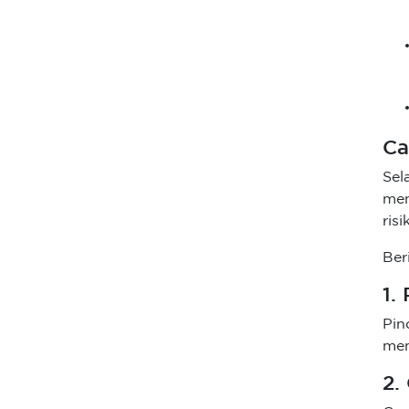
Ca
Se
men
ris
Ber
1.
Pin
mem
2.