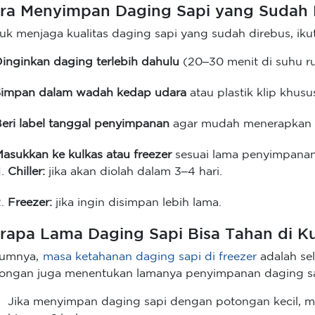
ra Menyimpan Daging Sapi yang Sudah D
uk menjaga kualitas daging sapi yang sudah direbus, ikut
inginkan daging terlebih dahulu
(20–30 menit di suhu r
Simpan dalam wadah kedap udara
atau plastik klip khus
eri label tanggal penyimpanan
agar mudah menerapkan 
asukkan ke kulkas atau freezer
sesuai lama penyimpanan
Chiller:
jika akan diolah dalam 3–4 hari.
Freezer:
jika ingin disimpan lebih lama.
rapa Lama Daging Sapi Bisa Tahan di K
umnya,
masa ketahanan daging sapi di freezer
adalah sel
ongan juga menentukan lamanya penyimpanan daging sa
Jika menyimpan daging sapi dengan potongan kecil, ma