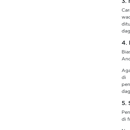
3.
Car
wad
dit
dag
4.
Bia
And
Aga
di
pe
dag
5.
Pen
di 