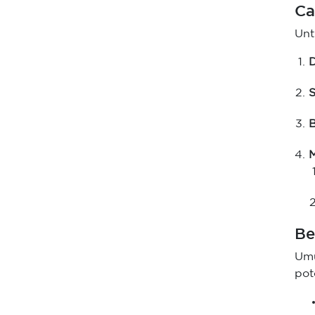
Ca
Unt
D
B
M
Be
Um
pot