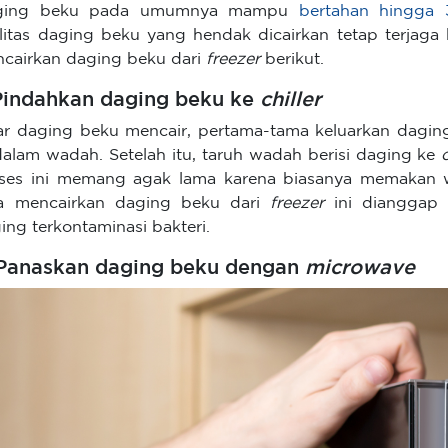
ging beku pada umumnya mampu
bertahan hingga 
litas daging beku yang hendak dicairkan tetap terjaga k
cairkan daging beku dari
freezer
berikut.
 Pindahkan daging beku ke
chiller
r daging beku mencair, pertama-tama keluarkan dagin
dalam wadah. Setelah itu, taruh wadah berisi daging ke
ses ini memang agak lama karena biasanya memakan w
a mencairkan daging beku dari
freezer
ini dianggap
ing terkontaminasi bakteri.
 Panaskan daging beku dengan
microwave