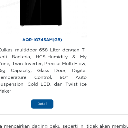
AQR-IG745AM(GB)
Kulkas multidoor 658 Liter dengan T-
Anti Bacteria, HCS-Humidity & My
Zone, Twin Inverter, Precise Multi Flow,
Big Capacity, Glass Door, Digital
Temperature Control, 90° Auto
Suspension, Cold LED, dan Twist Ice
Maker
Detail
a mencairkan daging beku seperti ini tidak akan memb