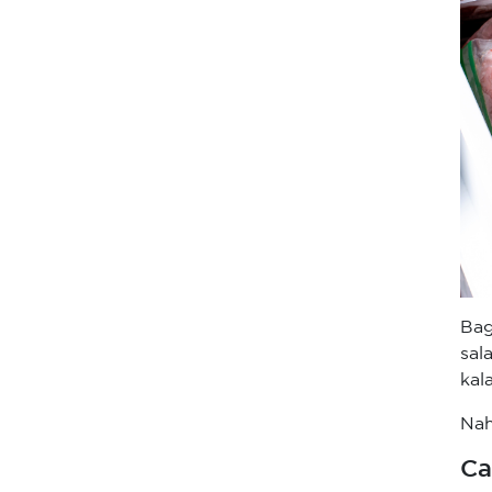
Bag
sal
kal
Nah
Ca