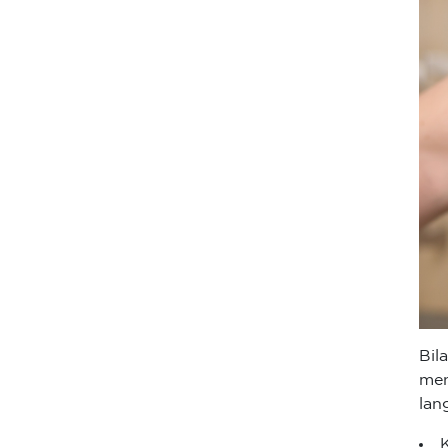
Bil
men
lan