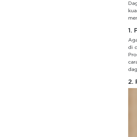
Da
kua
men
1.
Aga
di 
Pro
car
dag
2.