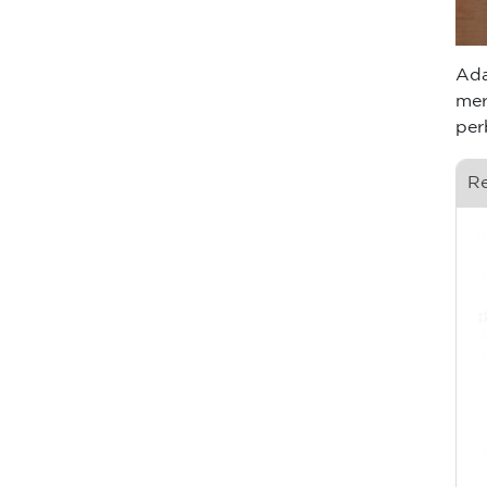
Ada
me
per
R