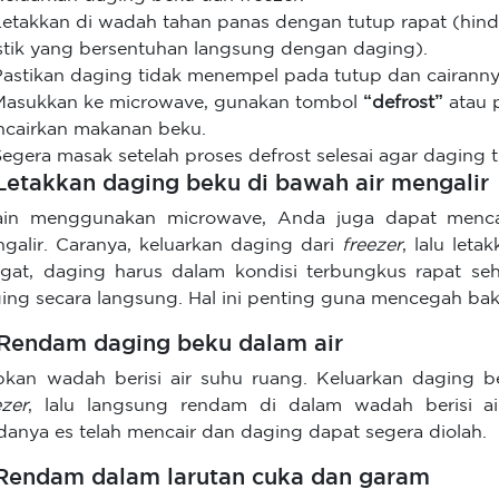
Letakkan di wadah tahan panas dengan tutup rapat (hinda
stik yang bersentuhan langsung dengan daging).
Pastikan daging tidak menempel pada tutup dan cairannya
Masukkan ke microwave, gunakan tombol
“defrost”
atau 
cairkan makanan beku.
Segera masak setelah proses defrost selesai agar daging t
 Letakkan daging beku di bawah air mengalir
ain menggunakan microwave, Anda juga dapat menca
galir. Caranya, keluarkan daging dari
freezer
, lalu leta
ngat, daging harus dalam kondisi terbungkus rapat seh
ing secara langsung. Hal ini penting guna mencegah bak
 Rendam daging beku dalam air
pkan wadah berisi air suhu ruang. Keluarkan daging 
ezer
, lalu langsung rendam di dalam wadah berisi ai
danya es telah mencair dan daging dapat segera diolah.
 Rendam dalam larutan cuka dan garam