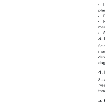
pla
men
3.
Sel
men
dii
dag
4.
Sia
fre
tan
5.