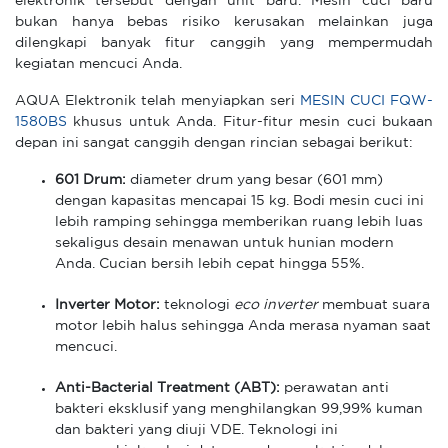
elektronik tersebut dengan unit baru. Mesin cuci baru
bukan hanya bebas risiko kerusakan melainkan juga
dilengkapi banyak fitur canggih yang mempermudah
kegiatan mencuci Anda.
AQUA Elektronik telah menyiapkan seri
MESIN CUCI FQW-
1580BS
khusus untuk Anda. Fitur-fitur mesin cuci bukaan
depan ini sangat canggih dengan rincian sebagai berikut:
601 Drum:
diameter drum yang besar (601 mm)
dengan kapasitas mencapai 15 kg. Bodi mesin cuci ini
lebih ramping sehingga memberikan ruang lebih luas
sekaligus desain menawan untuk hunian modern
Anda. Cucian bersih lebih cepat hingga 55%.
Inverter Motor:
teknologi
eco inverter
membuat suara
motor lebih halus sehingga Anda merasa nyaman saat
mencuci.
Anti-Bacterial Treatment (ABT):
perawatan anti
bakteri eksklusif yang menghilangkan 99,99% kuman
dan bakteri yang diuji VDE. Teknologi ini