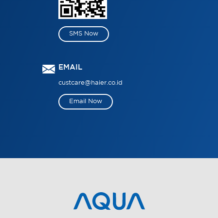
SMS Now
EMAIL
custcare@haier.co.id
Email Now