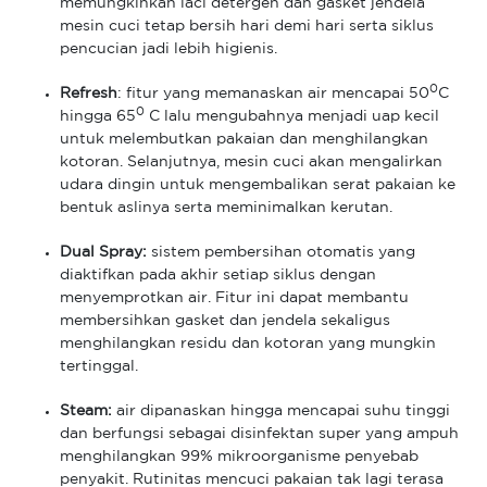
memungkinkan laci detergen dan gasket jendela
mesin cuci tetap bersih hari demi hari serta siklus
pencucian jadi lebih higienis.
0
Refresh
: fitur yang memanaskan air mencapai 50
C
0
hingga 65
C lalu mengubahnya menjadi uap kecil
untuk melembutkan pakaian dan menghilangkan
kotoran. Selanjutnya, mesin cuci akan mengalirkan
udara dingin untuk mengembalikan serat pakaian ke
bentuk aslinya serta meminimalkan kerutan.
Dual Spray:
sistem pembersihan otomatis yang
diaktifkan pada akhir setiap siklus dengan
menyemprotkan air. Fitur ini dapat membantu
membersihkan gasket dan jendela sekaligus
menghilangkan residu dan kotoran yang mungkin
tertinggal.
Steam:
air dipanaskan hingga mencapai suhu tinggi
dan berfungsi sebagai disinfektan super yang ampuh
menghilangkan 99% mikroorganisme penyebab
penyakit. Rutinitas mencuci pakaian tak lagi terasa