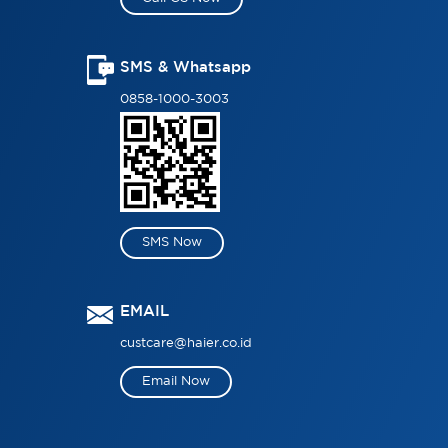
SMS & Whatsapp
0858-1000-3003
SMS Now
EMAIL
custcare@haier.co.id
Email Now