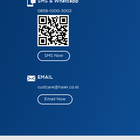
SMS & Whatsapp
0858-1000-3003
SMS Now
EMAIL
custcare@haier.co.id
Email Now