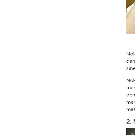
Nok
dan
sin
Nok
mer
den
mer
mas
2.