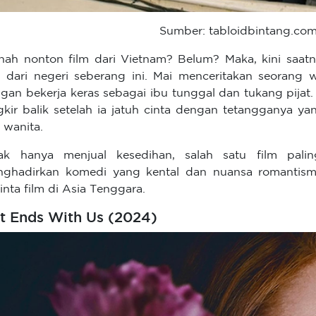
Sumber: tabloidbintang.co
nah nonton film dari Vietnam? Belum? Maka, kini sa
m dari negeri seberang ini. Mai menceritakan seorang
gan bekerja keras sebagai ibu tunggal dan tukang pija
gkir balik setelah ia jatuh cinta dengan tetangganya
i wanita.
ak hanya menjual kesedihan, salah satu film palin
ghadirkan komedi yang kental dan nuansa romantisme
inta film di Asia Tenggara.
 It Ends With Us (2024)