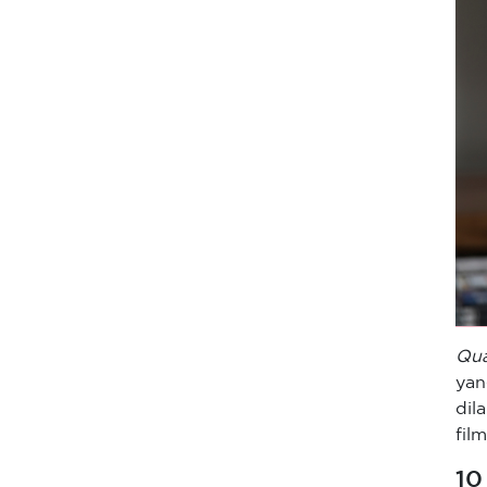
Qua
ya
dil
fil
10