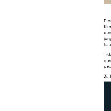
Per
fil
den
jun
hat
Tid
men
pec
3.