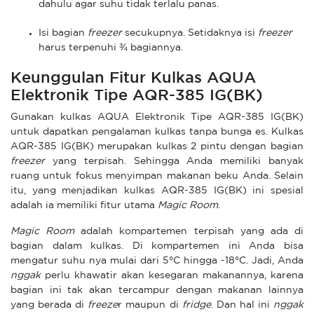
dahulu agar suhu tidak terlalu panas.
Isi bagian
freezer
secukupnya. Setidaknya isi
freezer
harus terpenuhi ¾ bagiannya.
Keunggulan Fitur Kulkas AQUA
Elektronik Tipe AQR-385 IG(BK)
Gunakan kulkas AQUA Elektronik Tipe AQR-385 IG(BK)
untuk dapatkan pengalaman kulkas tanpa bunga es. Kulkas
AQR-385 IG(BK) merupakan kulkas 2 pintu dengan bagian
freezer
yang terpisah. Sehingga Anda memiliki banyak
ruang untuk fokus menyimpan makanan beku Anda. Selain
itu, yang menjadikan kulkas AQR-385 IG(BK) ini spesial
adalah ia memiliki fitur utama
Magic Room
.
Magic Room
adalah kompartemen terpisah yang ada di
bagian dalam kulkas. Di kompartemen ini Anda bisa
mengatur suhu nya mulai dari 5°C hingga -18°C. Jadi, Anda
nggak
perlu khawatir akan kesegaran makanannya, karena
bagian ini tak akan tercampur dengan makanan lainnya
yang berada di
freeze
r maupun di
fridge
. Dan hal ini
nggak