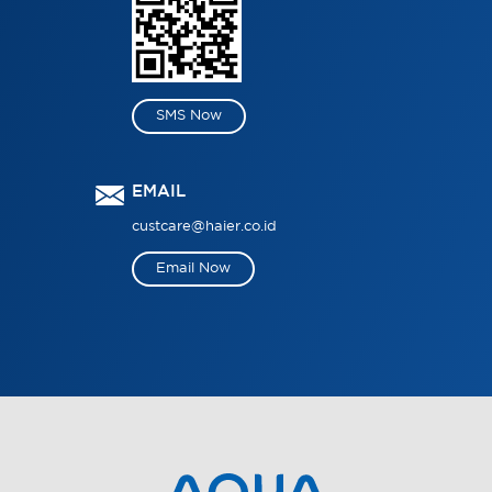
SMS Now
EMAIL
custcare@haier.co.id
Email Now