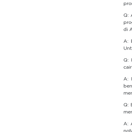
pro
Q: 
pro
di 
A: 
Unt
Q: 
cai
A: 
be
men
Q: 
men
A: 
not