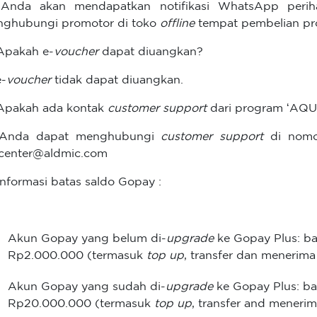
Anda akan mendapatkan notifikasi WhatsApp periha
ghubungi promotor di toko
offline
tempat pembelian pr
Apakah e-
voucher
dapat diuangkan?
e-
voucher
tidak dapat diuangkan.
Apakah ada kontak
customer support
dari program ‘A
 Anda dapat menghubungi
customer support
di nomor
lcenter@aldmic.com
Informasi batas saldo Gopay :
Akun Gopay yang belum di-
upgrade
ke Gopay Plus: b
Rp2.000.000 (termasuk
top up
, transfer dan menerim
Akun Gopay yang sudah di-
upgrade
ke Gopay Plus: b
Rp20.000.000 (termasuk
top up
, transfer and meneri