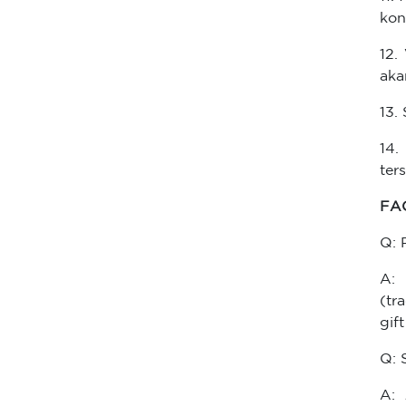
kon
12.
aka
13.
14
ter
FA
Q: 
A:
(tr
gif
Q: 
A: