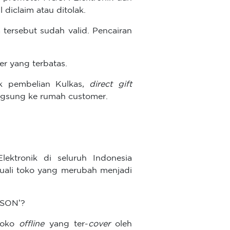
l diclaim atau ditolak.
a tersebut sudah valid. Pencairan
er yang terbatas.
 pembelian Kulkas,
direct gift
angsung ke rumah customer.
ektronik di seluruh Indonesia
uali toko yang merubah menjadi
ASON’?
toko
offline
yang ter-
cover
oleh