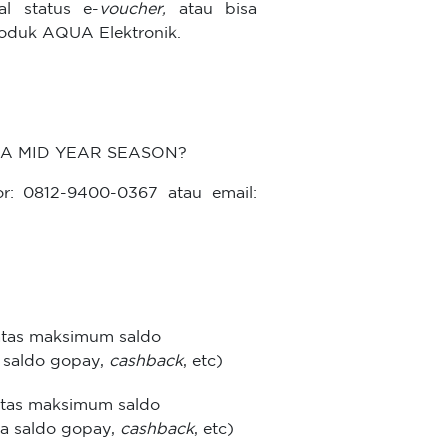
l status e-
voucher,
atau bisa
oduk AQUA Elektronik.
QUA MID YEAR SEASON?
: 0812-9400-0367 atau email:
atas maksimum saldo
a saldo gopay,
cashback
, etc)
atas maksimum saldo
ma saldo gopay,
cashback
, etc)