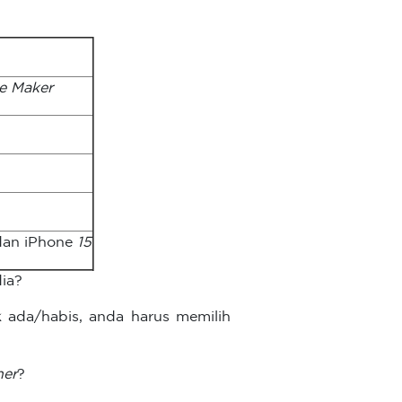
e Maker
dan iPhone
15
dia?
ak ada/habis, anda harus memilih
her
?