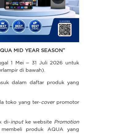
AQUA
MID YEAR SEASON
’’
al 1 Mei – 31 Juli 2026 untuk
rlampir di bawah).
suk dalam daftar
produk yang
 toko yang ter-
cover
promotor
 di-
input
ke website
Promotion
h membeli produk AQUA yang