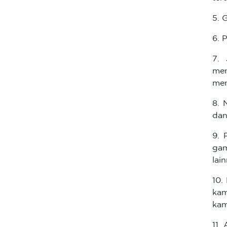
5. 
6. 
7. 
men
men
8. 
dan
9. 
ga
lai
10.
kam
kam
11.