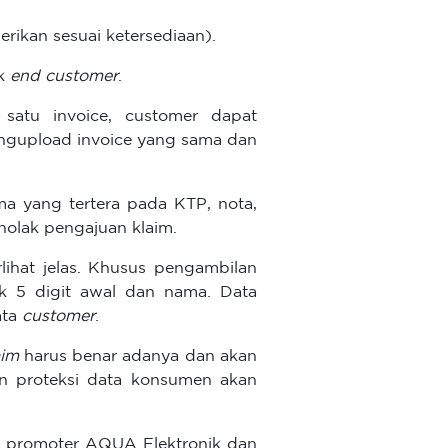
erikan sesuai ketersediaan).
uk
end customer
.
 satu invoice, customer dapat
ngupload invoice yang sama dan
 yang tertera pada KTP, nota,
nolak pengajuan klaim.
lihat jelas. Khusus pengambilan
 5 digit awal dan nama. Data
ata
customer
.
aim
harus benar adanya dan akan
an proteksi data konsumen akan
pp promoter AQUA Elektronik dan