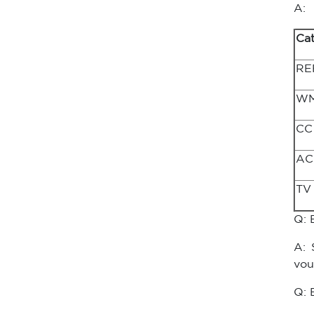
A:
Ca
RE
W
CC
AC
TV
Q: 
A: 
vou
Q: 