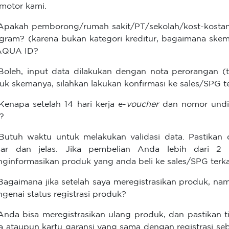
motor kami.
Apakah pemborong/rumah sakit/PT/sekolah/kost-kostan
gram? (karena bukan kategori kreditur, bagaimana skema
AQUA ID?
Boleh, input data dilakukan dengan nota perorangan (ti
uk skemanya, silahkan lakukan konfirmasi ke sales/SPG te
Kenapa setelah 14 hari kerja e-
voucher
dan nomor undi
r?
Butuh waktu untuk melakukan validasi data. Pastikan 
nar dan jelas. Jika pembelian Anda lebih dari 2 
ginformasikan produk yang anda beli ke sales/SPG terka
Bagaimana jika setelah saya meregistrasikan produk, na
genai status registrasi produk?
Anda bisa meregistrasikan ulang produk, dan pastikan
a ataupun kartu garansi yang sama dengan registrasi se