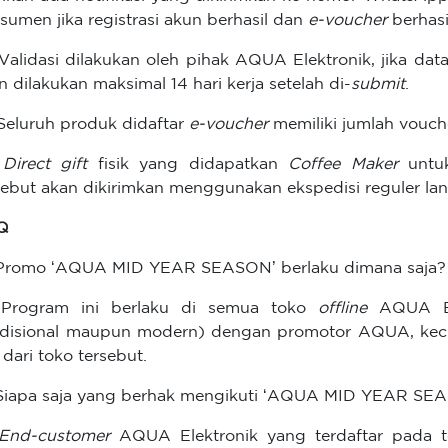
sumen jika registrasi akun berhasil dan
e-voucher
berhasi
 Validasi dilakukan oleh pihak AQUA Elektronik, jika dat
n dilakukan maksimal 14 hari kerja setelah di-
submit
.
 Seluruh produk didaftar
e-voucher
memiliki jumlah vouch
.
Direct gift
fisik yang didapatkan
Coffee Maker
untuk
sebut akan dikirimkan menggunakan ekspedisi reguler l
Q
Promo ‘AQUA MID YEAR SEASON’ berlaku dimana saja?
 Program ini berlaku di semua toko
offline
AQUA El
adisional maupun modern) dengan promotor AQUA, kec
t dari toko tersebut.
Siapa saja yang berhak mengikuti ‘AQUA MID YEAR SE
End-customer
AQUA Elektronik yang terdaftar pada 