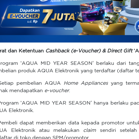
rat dan Ketentuan
Cashback (e-Voucher) & Direct Gift
‘
Program ‘AQUA MID YEAR SEASON’ berlaku dari tangg
belian produk AQUA Elektronik yang terdaftar (daftar te
 Setiap pembelian AQUA
Home Appliances
yang terma
rhak mendapatkan
e-voucher
.
Program ‘AQUA MID YEAR SEASON’ hanya berlaku pada
A Elektronik.
Pembeli dapat memberikan data kepada promotor untuk
UA Elektronik atau melakukan
claim
sendiri setela
daftar di toko dengan SPM/promotor.