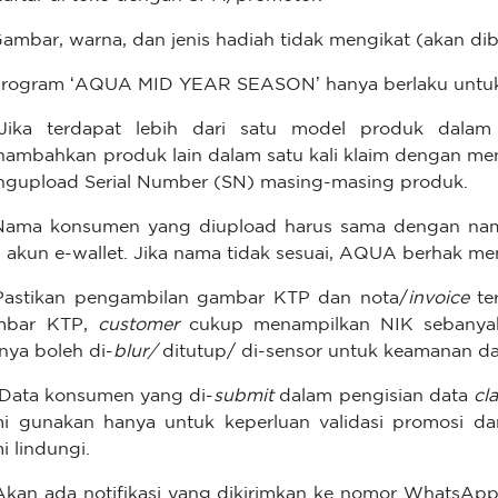
Gambar, warna, dan jenis hadiah tidak mengikat (akan dib
Program ‘AQUA MID YEAR SEASON’ hanya berlaku unt
Jika terdapat lebih dari satu model produk dalam
ambahkan produk lain dalam satu kali klaim dengan me
gupload Serial Number (SN) masing-masing produk.
Nama konsumen yang diupload harus sama dengan nama
 akun e-wallet. Jika nama tidak sesuai, AQUA berhak me
Pastikan pengambilan gambar KTP dan nota/
invoice
ter
mbar KTP,
customer
cukup menampilkan NIK sebanyak
nnya boleh di-
blur/
ditutup/ di-sensor untuk keamanan d
 Data konsumen yang di-
submit
dalam pengisian data
cl
i gunakan hanya untuk keperluan validasi promosi d
i lindungi.
 Akan ada notifikasi yang dikirimkan ke nomor WhatsA