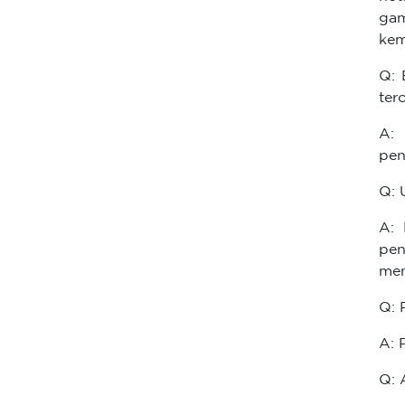
gam
kem
Q: 
ter
A: 
pen
Q: 
A: 
pen
men
Q: 
A: 
Q: 