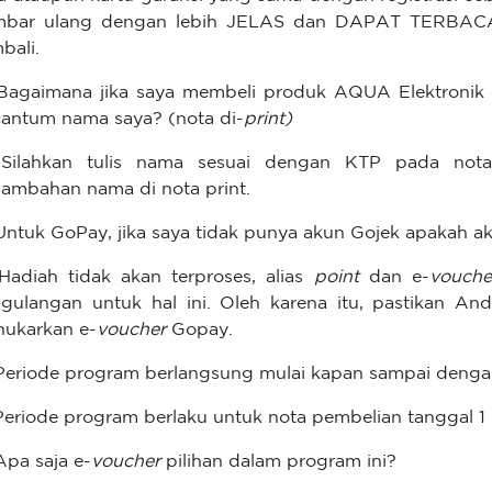
bar ulang dengan lebih JELAS dan DAPAT TERBACA 
bali.
Bagaimana jika saya membeli produk AQUA Elektronik 
cantum nama saya? (nota di-
print)
Silahkan tulis nama sesuai dengan KTP pada nota 
ambahan nama di nota print.
Untuk GoPay, jika saya tidak punya akun Gojek apakah a
Hadiah tidak akan terproses, alias
point
dan e-
vouche
gulangan untuk hal ini. Oleh karena itu, pastikan An
ukarkan e-
voucher
Gopay.
Periode program berlangsung mulai kapan sampai deng
Periode program berlaku untuk nota pembelian tanggal 1 M
Apa saja e-
voucher
pilihan dalam program ini?