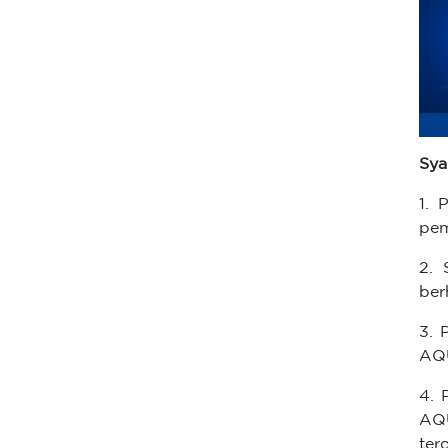
Sya
1. 
pem
2.
be
3. 
AQU
4. 
AQ
ter