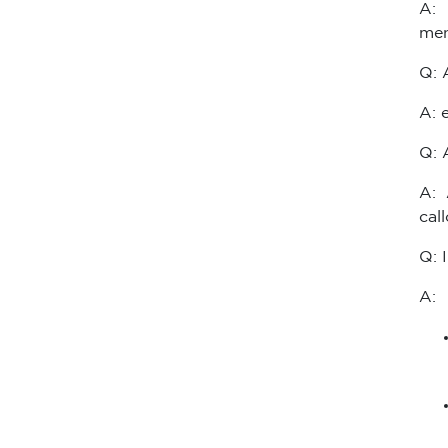
A: 
men
Q: 
A: 
Q: 
A:
cal
Q: 
A: