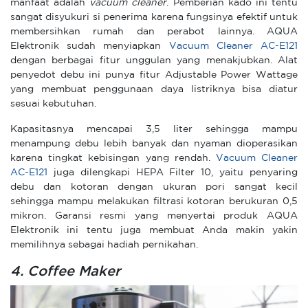
manfaat adalah
vacuum cleaner
. Pemberian kado ini tentu
sangat disyukuri si penerima karena fungsinya efektif untuk
membersihkan rumah dan perabot lainnya. AQUA
Elektronik sudah menyiapkan
Vacuum Cleaner AC-E121
dengan berbagai fitur unggulan yang menakjubkan. Alat
penyedot debu ini punya fitur Adjustable Power Wattage
yang membuat penggunaan daya listriknya bisa diatur
sesuai kebutuhan.
Kapasitasnya mencapai 3,5 liter sehingga mampu
menampung debu lebih banyak dan nyaman dioperasikan
karena tingkat kebisingan yang rendah.
Vacuum Cleaner
AC-E121
juga dilengkapi HEPA Filter 10, yaitu penyaring
debu dan kotoran dengan ukuran pori sangat kecil
sehingga mampu melakukan filtrasi kotoran berukuran 0,5
mikron. Garansi resmi yang menyertai produk AQUA
Elektronik ini tentu juga membuat Anda makin yakin
memilihnya sebagai hadiah pernikahan.
4. Coffee Maker