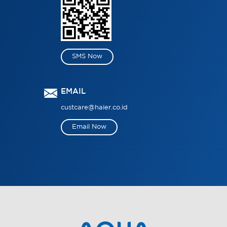
SMS Now
EMAIL
custcare@haier.co.id
Email Now