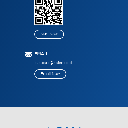
SMS Now
EMAIL
custcare@haier.co.id
Email Now