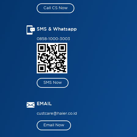
Call CS Now
SMS & Whatsapp
0858-1000-3003
SMS Now
EMAIL
custcare@haier.co.id
Email Now