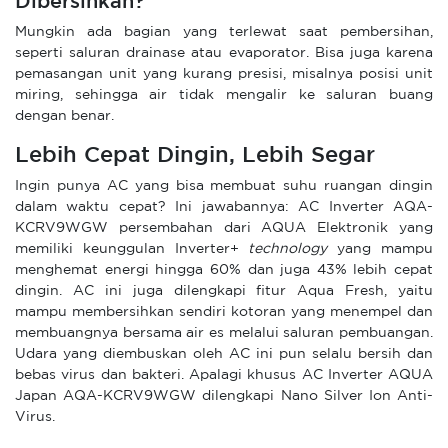
Dibersihkan?
Mungkin ada bagian yang terlewat saat pembersihan,
seperti saluran drainase atau evaporator. Bisa juga karena
pemasangan unit yang kurang presisi, misalnya posisi unit
miring, sehingga air tidak mengalir ke saluran buang
dengan benar.
Lebih Cepat Dingin, Lebih Segar
Ingin punya AC yang bisa membuat suhu ruangan dingin
dalam waktu cepat? Ini jawabannya: AC Inverter AQA-
KCRV9WGW persembahan dari AQUA Elektronik yang
memiliki keunggulan Inverter+
technology
yang mampu
menghemat energi hingga 60% dan juga 43% lebih cepat
dingin. AC ini juga dilengkapi fitur Aqua Fresh, yaitu
mampu membersihkan sendiri kotoran yang menempel dan
membuangnya bersama air es melalui saluran pembuangan.
Udara yang diembuskan oleh AC ini pun selalu bersih dan
bebas virus dan bakteri. Apalagi khusus AC Inverter AQUA
Japan AQA-KCRV9WGW dilengkapi Nano Silver Ion Anti-
Virus.