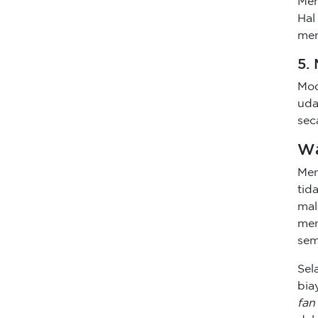
Men
Hal
men
5.
Mo
uda
sec
Wa
Me
tid
mal
men
sem
Sel
bia
fan