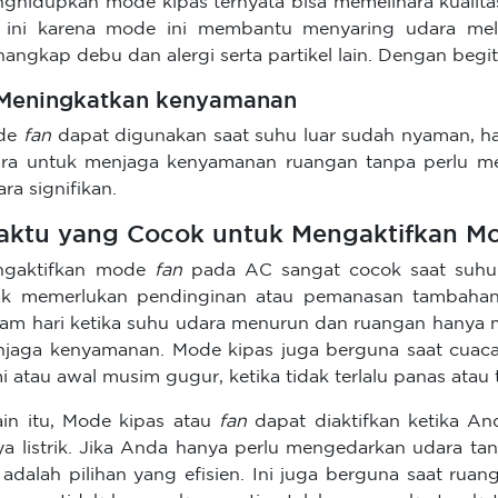
ghidupkan mode kipas ternyata bisa memelihara kualit
 ini karena mode ini membantu menyaring udara melalu
angkap debu dan alergi serta partikel lain. Dengan begit
 Meningkatkan kenyamanan
de
fan
dapat digunakan saat suhu luar sudah nyaman, han
ra untuk menjaga kenyamanan ruangan tanpa perlu m
ara signifikan.
ktu yang Cocok untuk Mengaktifkan M
ngaktifkan mode
fan
pada AC sangat cocok saat suhu
ak memerlukan pendinginan atau pemanasan tambahan.
am hari ketika suhu udara menurun dan ruangan hanya m
jaga kenyamanan. Mode kipas juga berguna saat cuaca 
i atau awal musim gugur, ketika tidak terlalu panas atau t
ain itu, Mode kipas atau
fan
dapat diaktifkan ketika A
ya listrik. Jika Anda hanya perlu mengedarkan udara 
adalah pilihan yang efisien. Ini juga berguna saat rua