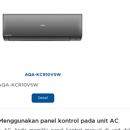
AQA-KCR10VSW
AQA-KCR10VSW
Detail
 Menggunakan panel kontrol pada unit AC