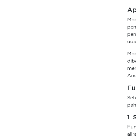
Ap
Mo
pe
pen
uda
Mo
di
men
And
Fu
Set
pah
1. 
Fu
ali