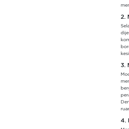
mem
2.
Sel
dij
kom
bor
kes
3.
M
men
be
per
Den
rua
4.