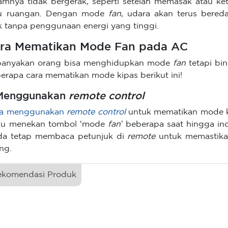
amnya tidak bergerak, seperti setelah memasak atau k
tu ruangan. Dengan mode
fan
, udara akan terus bereda
k tanpa penggunaan energi yang tinggi.
ra Mematikan Mode Fan pada AC
anyakan orang bisa menghidupkan mode
fan
tetapi b
erapa cara mematikan mode kipas berikut ini!
 Menggunakan
remote control
ra menggunakan
remote control
untuk mematikan mode 
lu menekan tombol ‘mode
fan’
beberapa saat hingga ind
a tetap membaca petunjuk di
remote
untuk memasti
ang.
ekomendasi Produk