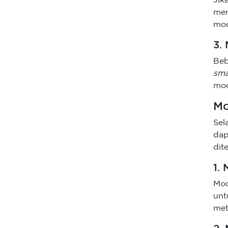
Jik
men
mod
3.
Beb
sma
mod
Mo
Sel
dap
dit
1.
Mod
unt
met