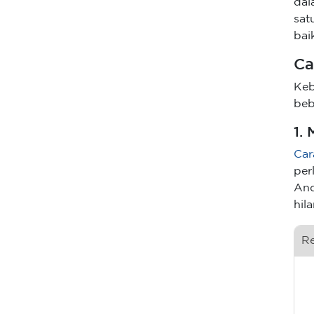
dal
sa
bai
Ca
Keb
beb
1.
Ca
per
And
hil
R