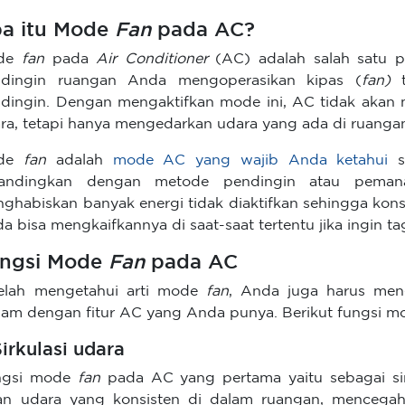
a itu Mode
Fan
pada AC?
de
fan
pada
Air Conditioner
(AC) adalah salah satu 
ndingin ruangan Anda mengoperasikan kipas (
fan)
dingin. Dengan mengaktifkan mode ini, AC tidak aka
ra, tetapi hanya mengedarkan udara yang ada di ruanga
de
fan
adalah
mode AC yang wajib Anda ketahui
se
bandingkan dengan metode pendingin atau pemana
ghabiskan banyak energi tidak diaktifkan sehingga kons
a bisa mengkaifkannya di saat-saat tertentu jika ingin ta
ngsi Mode
Fan
pada AC
elah mengetahui arti mode
fan
, Anda juga harus meng
am dengan fitur AC yang Anda punya. Berikut fungsi 
Sirkulasi udara
ngsi mode
fan
pada AC yang pertama yaitu sebagai sir
ran udara yang konsisten di dalam ruangan, mencega