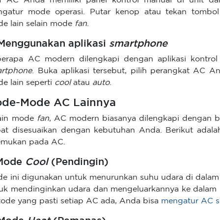
a AC Anda memiliki panel kontrol manual di unit da
gatur mode operasi. Putar kenop atau tekan tombol
e lain selain mode
fan
.
 Menggunakan aplikasi
smartphone
erapa AC modern dilengkapi dengan aplikasi kontrol 
rtphone
. Buka aplikasi tersebut, pilih perangkat AC 
e lain seperti
cool
atau
auto
.
de-Mode AC Lainnya
ain mode
fan
, AC modern biasanya dilengkapi dengan b
at disesuaikan dengan kebutuhan Anda. Berikut adal
emukan pada AC.
 Mode
Cool
(Pendingin)
e ini digunakan untuk menurunkan suhu udara di dalam
uk mendinginkan udara dan mengeluarkannya ke dalam ru
ode yang pasti setiap AC ada, Anda bisa
mengatur AC s