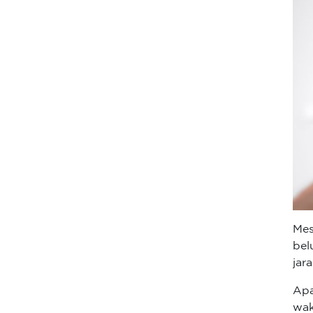
Mes
bel
jar
Apa
wa