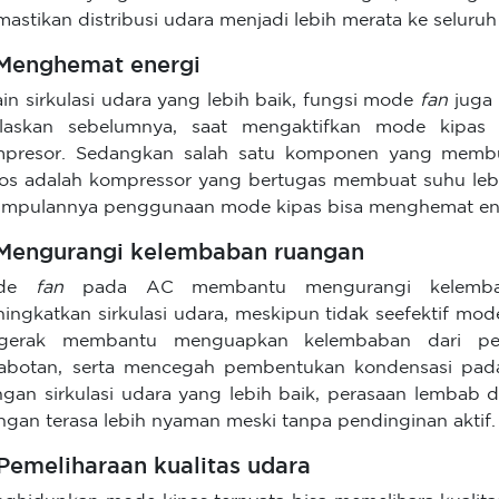
astikan distribusi udara menjadi lebih merata ke seluruh
 Menghemat energi
ain sirkulasi udara yang lebih baik, fungsi mode
fan
juga
elaskan sebelumnya, saat mengaktifkan mode kipa
presor. Sedangkan salah satu komponen yang membu
os adalah kompressor yang bertugas membuat suhu lebih
impulannya penggunaan mode kipas bisa menghemat en
 Mengurangi kelembaban ruangan
ode
fan
pada AC membantu mengurangi kelemba
ingkatkan sirkulasi udara, meskipun tidak seefektif mo
rgerak membantu menguapkan kelembaban dari per
abotan, serta mencegah pembentukan kondensasi pada
gan sirkulasi udara yang lebih baik, perasaan lembab
ngan terasa lebih nyaman meski tanpa pendinginan aktif.
 Pemeliharaan kualitas udara