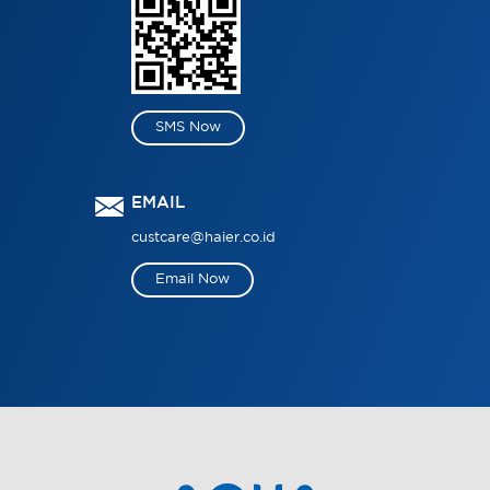
SMS Now
EMAIL
custcare@haier.co.id
Email Now