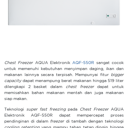
Chest Freezer
AQUA Elektronik
AQF-550R
sangat cocok
untuk memenuhi kebutuhan menyimpan daging, ikan dan
makanan lainnya secara terpisah. Mempunyai fitur
bigger
capacity
dapat menampung berat makanan hingga 519 liter
dilengkapi 2 basket dalam
chest freezer
dapat untuk
memisahkan bahan makanan mentah dan juga makanan
siap makan.
Teknologi
super fast freezing
pada
Chest Freezer
AQUA
Elektronik AQF-550R dapat mempercepat proses
pendinginan di dalam
freezer
di tambah dengan teknologi
cooling retention
yang mampu tahan tetap dingin hingga