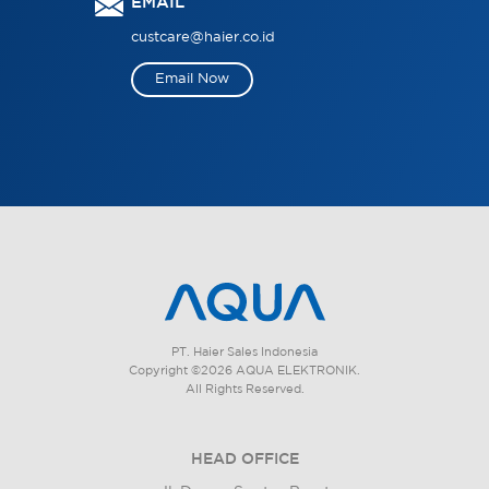
EMAIL
custcare@haier.co.id
Email Now
PT. Haier Sales Indonesia
Copyright ©2026 AQUA ELEKTRONIK.
All Rights Reserved.
HEAD OFFICE